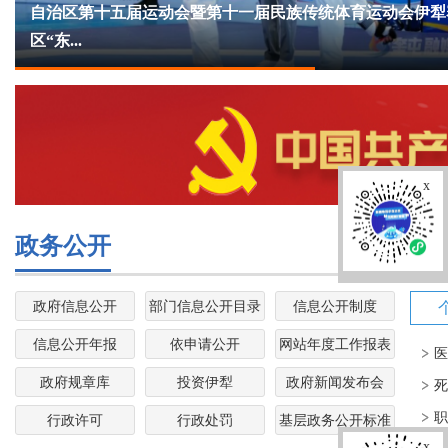
自治区第十五届运动会暨第十一届民族传统体育运动会伊犁赛
区“东...
x
政务公开
政
政府信息公开
部门信息公开目录
信息公开制度
信息公开年报
依申请公开
网站年度工作报表
医
政府规章库
投资伊犁
政府新闻发布会
死
职
行政许可
行政处罚
基层政务公开标准
目录
x