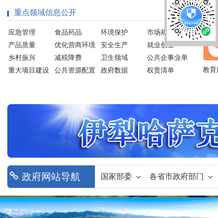
重点领域信息公开
便
应急管理
食品药品
环境保护
市场规则标准
和监管执法
产品质量
优化营商环境
安全生产
就业创业
乡村振兴
减税降费
卫生领域
公共企事业单
位信息公开
教育
重大项目建设
公共资源配置
政府数据
权责清单
社会救助
民族团结
房地产市场信
义务教育
息
政府网站导航
国家部委
各省市政府部门