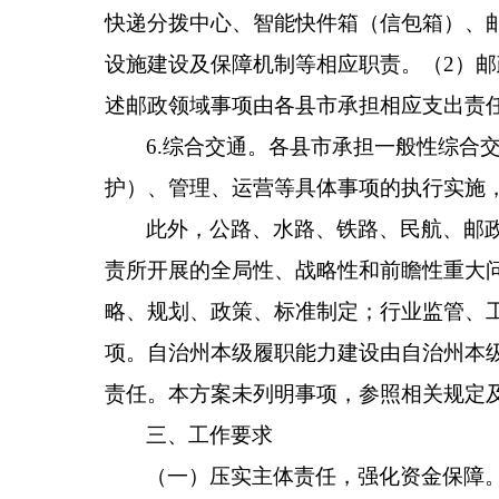
快递分拨中心、智能快件箱（信包箱）、
设施建设及保障机制等相应职责。（
2
）邮
述邮政领域事项由
各
县市承担相应支出责
6.
综合交通。
各
县市承担一般性综合
护）、管理、运营等具体事项的执行实施
此外，公路、水路、铁路、民航、邮
责所开展的全局性、战略性和前瞻性重大
略、规划、政策、标准制定；行业监管、
项。自治州本级履职能力建设由自治州本
责任。本方案
未列明事项，参照相关规定
三
、
工作要求
（一）压实主体责任
，
强化资金保障