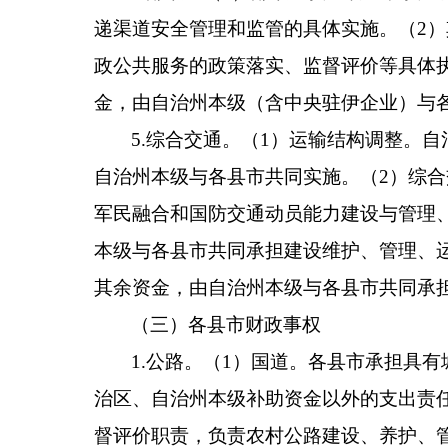
递渠道安全管理和监管的具体实施。（
2
）
政公共服务的政策落实、监督评价等具体
金，由自治州本级（含中央驻伊企业）与
5.
综合交通。
（
1
）运输结构调整。自
自治州本级与
各
县市共同实施。（
2
）综合
军民融合和国防交通动员能力建设与管理
本级与
各
县市共同承担建设维护、管理、
其余资金，由自治州本级与
各
县市共同承
（三）
各
县市财政事权
1.
公路。
（
1
）国道。
各
县市承担具有
治区、自治州本级补助资金以外的支出责
督评价职责，负责农村公路建设、养护、