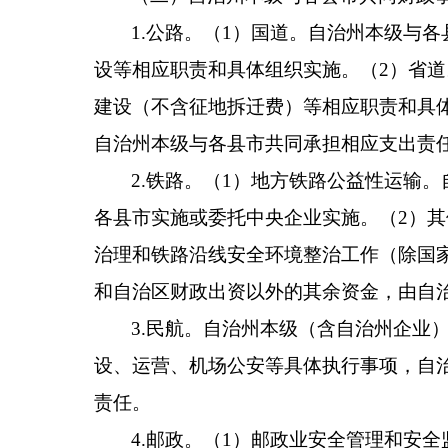
1.
公路。
（
1
）国道。自治州本级与
各
设等相应职责和具体组织实施。（
2
）省道
建设（不含征地拆迁费）等相应职责和具
自治州本级与
各
县市共同承担相应支出责
2
.
铁路。
（
1
）地方铁路公益性运输。
各
县市实施或委托中央企业实施。（
2
）其
治理和铁路沿线安全环境整治工作（除国
和自治区财政出资以外的其余资金，由自
3
.
民航。
自治州本级（含自治州企业
设、运营、机场公安等具体执行事项，自
责任。
4.
邮政。
（
1
）邮政业安全管理和安全