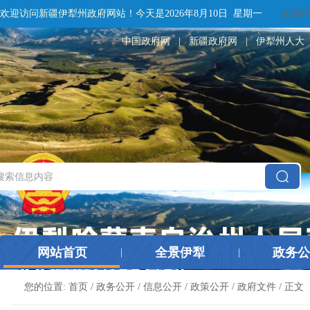
欢迎访问新疆伊犁州政府网站！
今天是
2026年8月10日 星期一
无障碍
中国政府网
|
新疆政府网
|
伊犁州人大
网站首页
全景伊犁
政务公
|
|
您的位置:
首页
/
政务公开
/
信息公开
/
政策公开
/
政府文件
/ 正文