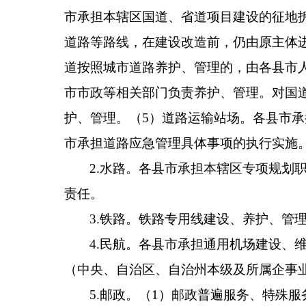
市承担本辖区国道、省道项目建设的征地
道路等路线，在建设改造前，仍由原主体
道按照城市道路养护、管理的，由
各
县市
市市政等相关部门负责养护、管理。对国
护、管理。（
5
）道路运输站场。
各
县市承
市承担道路应急管理具体事项的执行实施
2.
水路。
各
县市承担本辖区专项规划
责任。
3.
铁路。
铁路专用线建设、养护、管
4.
民航。
各
县市承担通用机场建设、
（中央、自治区、自治州本级及所属企事
5.
邮政。
（
1
）邮政普遍服务、特殊服