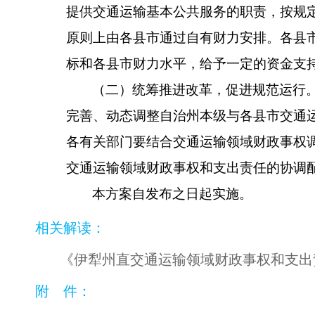
提供交通运输基本公共服务的职责，按规
原则上由
各
县市通过自有财力安排。
各
县
标和
各
县市财力水平，给予一定的资金支
（
二
）统筹推进改革，促进规范运行
完善、动态调整自治州本级与
各
县市交通
各有关部门要结合交通运输领域财政事权
交通运输领域财政事权和支出责任的协调
本方案自
发布之
日起实施。
相关解读：
《伊犁州直交通运输领域财政事权和支出
附 件：