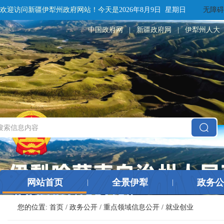
欢迎访问新疆伊犁州政府网站！
今天是
2026年8月9日 星期日
无障碍
中国政府网
|
新疆政府网
|
伊犁州人大
网站首页
全景伊犁
政务公
|
|
您的位置:
首页
/
政务公开
/
重点领域信息公开
/
就业创业