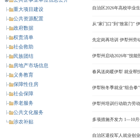
自治区2026年高校毕
重大项目建设
公共资源配置
从“家门口”到“致富门”
政府数据
权责清单
先定岗再培训 伊犁州劳
社会救助
民族团结
伊犁州启动2026年“技
房地产市场信息
春风送岗暖伊犁 就业帮
义务教育
保障性住房
伊犁秋冬季就业“组合拳
社会保障
养老服务
伊犁州培训行动助力劳
公共文化服务
多项措施齐发力 1—10月
涉农补贴
自治区退役军人就业创