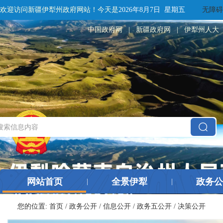
欢迎访问新疆伊犁州政府网站！
今天是
2026年8月7日 星期五
无障碍
中国政府网
|
新疆政府网
|
伊犁州人大
网站首页
全景伊犁
政务公
|
|
您的位置:
首页
/
政务公开
/
信息公开
/
政务五公开
/
决策公开