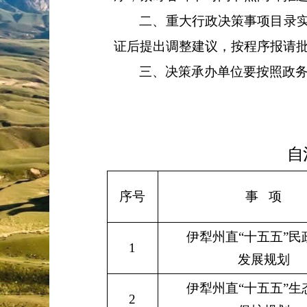
二、重大行政决策事项目录
证后提出调整建议，按程序报
请
三、决策承办单位要按照政
自
序号
事
项
伊犁州直
“十五五”民
1
发展规
划
伊犁州直
“
十五五
”
生
2