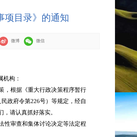
策事项目录》的通知
微博
微信
属机构
：
策，根据《重大行政决策程序暂行
人民政府令第
226
号
）等规定，经自
们，
请认真抓好落实。
法性审查和集体讨论决定等法定程