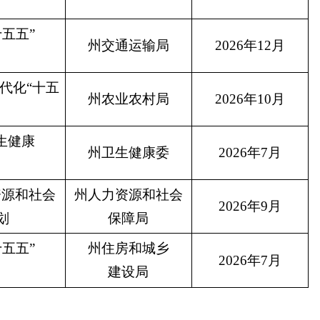
十五五
”
州交通运输局
2026
年
12
月
代化
“
十五
州农业农村局
2026
年
10
月
生健康
州卫生健康委
2026
年
7
月
资源和社会
州人力资源和社会
2026
年
9
月
划
保障局
十五五
”
州住房和城乡
2026
年
7
月
建设局