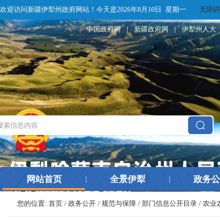
欢迎访问新疆伊犁州政府网站！
今天是
2026年8月10日 星期一
无障碍
中国政府网
|
新疆政府网
|
伊犁州人大
网站首页
全景伊犁
政务公
|
|
您的位置:
首页
/
政务公开
/
规范与保障
/
部门信息公开目录
/
农业