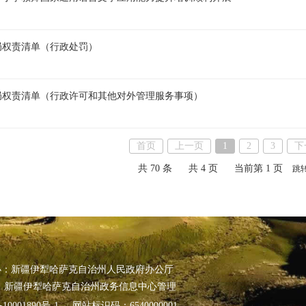
局权责清单（行政处罚）
局权责清单（行政许可和其他对外管理服务事项）
首页
上一页
1
2
3
下
共 70 条
共 4 页
当前第 1 页
跳
办：新疆伊犁哈萨克自治州人民政府办公厅
 新疆伊犁哈萨克自治州政务信息中心管理
10001890号-1
网站标识码：6540000001