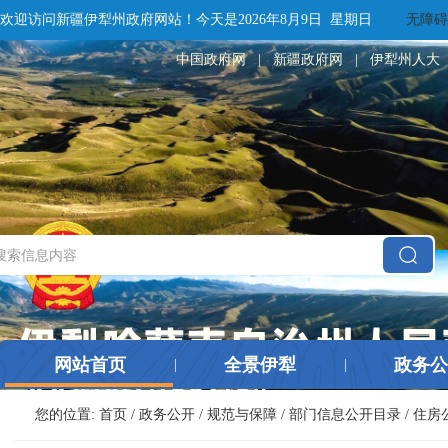
欢迎访问新疆伊犁州政府网站！
今天是
2026年8月9日 星期日
无障碍
中国政府网
|
新疆政府网
|
伊犁州人大
网站首页
全景伊犁
政务公
|
|
您的位置:
首页
/
政务公开
/
规范与保障
/
部门信息公开目录
/
住房