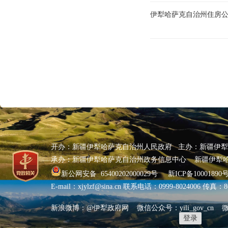
伊犁哈萨克自治州住房公积
开办：新疆伊犁哈萨克自治州人民政府 主办：新疆伊
承办：新疆伊犁哈萨克自治州政务信息中心 新疆伊犁
新公网安备 65400202000029号
新ICP备10001890号
E-mail：xjylzf@sina.cn 联系电话：0999-8024006 传真
新浪微博：@伊犁政府网 微信公众号：yili_gov_cn
登录