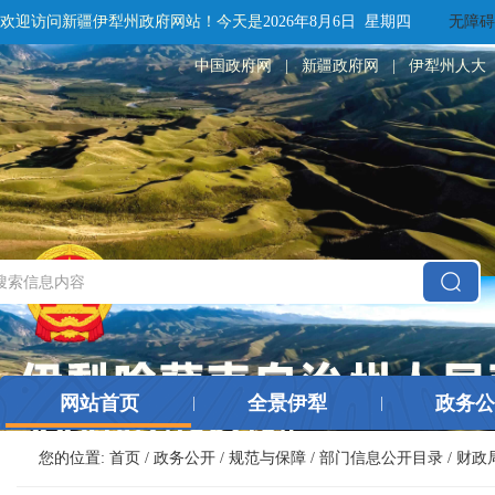
欢迎访问新疆伊犁州政府网站！
今天是
2026年8月6日 星期四
无障碍
中国政府网
|
新疆政府网
|
伊犁州人大
网站首页
全景伊犁
政务公
|
|
您的位置:
首页
/
政务公开
/
规范与保障
/
部门信息公开目录
/
财政