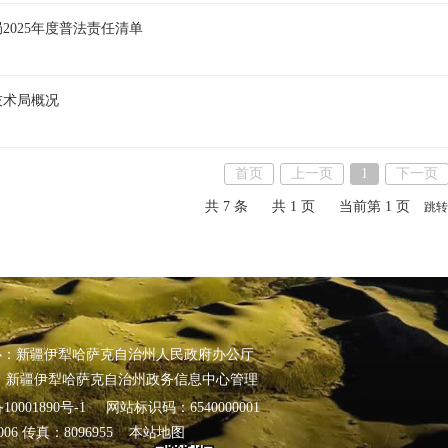
2025年度普法责任清单
技术局概况
首页
上一页
1
下一页
共 7 条
共 1 页
当前第 1 页
跳转
办：新疆伊犁哈萨克自治州人民政府办公厅
 新疆伊犁哈萨克自治州政务信息中心管理
10001890号-1
网站标识码：6540000001
24006 传真：8096955
本站地图