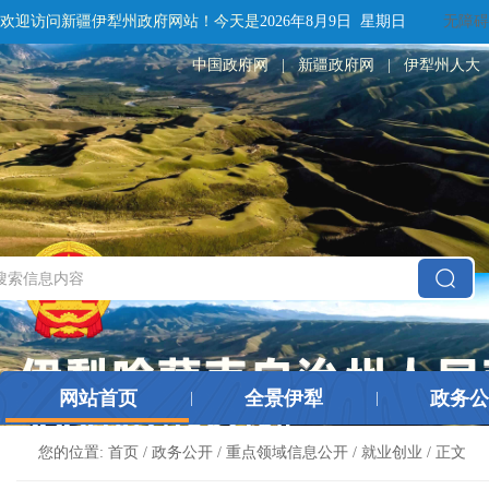
欢迎访问新疆伊犁州政府网站！
今天是
2026年8月9日 星期日
无障碍
中国政府网
|
新疆政府网
|
伊犁州人大
网站首页
全景伊犁
政务公
|
|
您的位置:
首页
/
政务公开
/
重点领域信息公开
/
就业创业
/ 正文