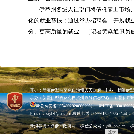
伊犁州各级人社部门将依托零工市场
化的就业帮扶；通过举办招聘会、开展就
分、更高质量的就业。
（记者
黄焱
通讯员
开办：新疆伊犁哈萨克自治州人民政府 主办：新疆伊
承办：新疆伊犁哈萨克自治州政务信息中心 新疆伊犁
新公网安备 65400202000029号
新ICP备10001890号
E-mail：xjylzf@sina.cn 联系电话：0999-8024006 传真
新浪微博：@伊犁政府网 微信公众号：yili_gov_cn
登录