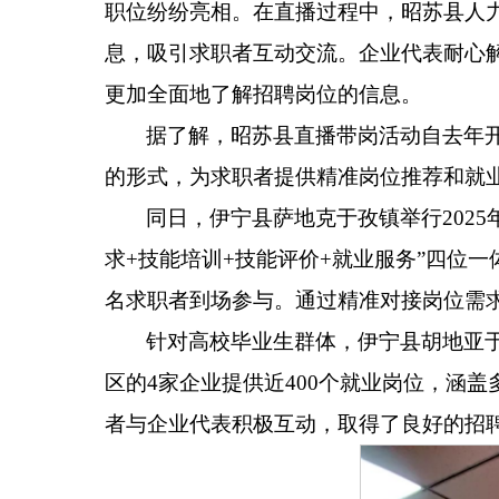
职位纷纷亮相。在直播过程中，昭苏县人
息，吸引求职者互动交流。企业代表耐心
更加全面地了解招聘岗位的信息。
据了解，昭苏县直播带岗活动自去年
的形式，为求职者提供精准岗位推荐和就
同日，伊宁县萨地克于孜镇举行
2025
求
+
技能培训
+
技能评价
+
就业服务
”
四位一
名求职者到场参与。通过精准对接岗位需
针对高校毕业生群体，伊宁县胡地亚
区的
4
家企业提供近
400
个就业岗位，涵盖
者与企业代表积极互动，取得了良好的招