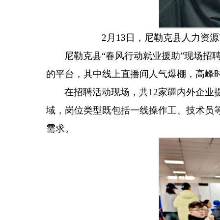
2月13日，尼勒克县人力资
尼勒克县
“
春风行动就业援助
”
现场招
的平台，其中线上直播间人气爆棚，高峰
在招聘活动现场，共
12
家疆内外企业
域，岗位类型既包括一线操作工、技术员
需求。