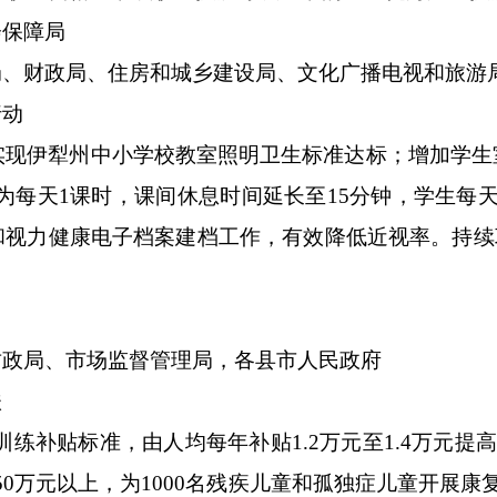
会保障局
局、
财政局、住房和城乡建设局、
文化广播电视和旅游
行动
实现
伊犁州
中小学校教室照明卫生标准达标；增加学生
为每天
1
课时，课间休息时间延长至
15
分钟，学生每
和视力健康电子档案建档工作，有效降低近视率。持续
财政局、市场监督管理局，各县市人民政府
扶
训练补贴标准，由人均每年补贴
1.2
万元至
1.4
万元提高
50
万元以上，为
1000
名残疾儿童和孤独症儿童开展康