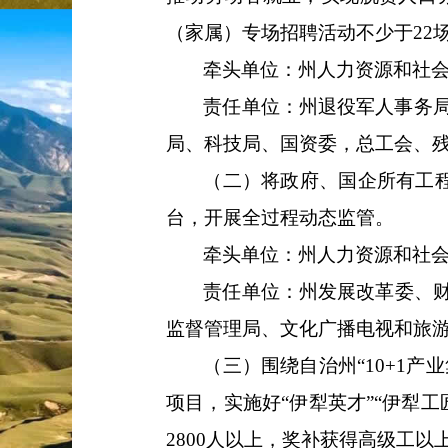
（家属）专
场招聘活动不少于
2
2
牵头单位：
州人
力资源和
社
责任单位：
州退役军人事务
局、科技局、国资委，
总工会
、
（二）
将政府、国企所有工
台，开展全过程动态监管。
牵头单位：
州人力资源和社
责任单位：
州
发展改革
委
、
监督管理局、文化广播电视和旅
（三）
围绕自治州
“10+1
产业
项目，实施好
“
伊犁英才
”“
伊犁工
2800
人以上，
奖补
获得高级工以