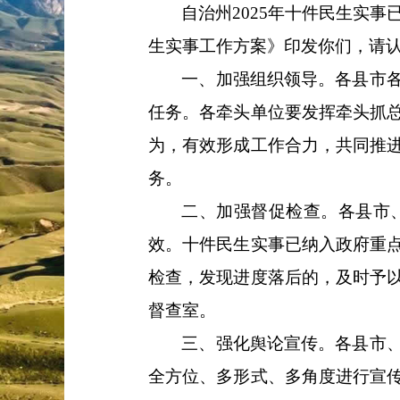
自治州
202
5
年十件民生实事
生实事工作方案》印发你们，请
一、加强组织领导。
各县市
任务。各牵头单位要发挥牵头抓
为，有效形成工作合力，共同推
务。
二、加强督促检查。
各县市
效。
十件民生实事已纳入政府重
检查，发现进度落后的，及时予
督查室。
三、强化舆论宣传。
各县市
全方位、多形式、多角度进行宣