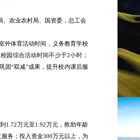
局、农业农村局、
国资委，
总工会
室外体育活动时间，义务教育
学校
天校园综合活动时间不少于
2
小时；
巩固
“
双减
”
成果，提升校内课后服
到
1.72
万元至
1.92
万元，救助年龄
复服务；投入资金
300
万元以上，为