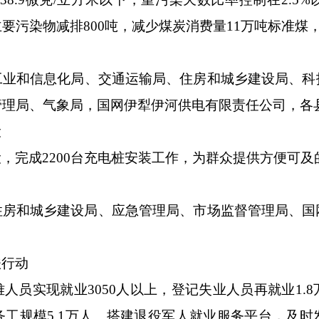
主要污染物减排
800
吨，减少煤炭消费量
11
万吨标准煤
工
业和
信
息化
局、交通运输局
、
住
房和城乡
建
设
局、
科
管理局、气象局，
国网伊犁伊河供电有限责任公司
，
各
设
设，完成
2200
台充电桩安装工作，为群众提供方便可及
住房和城乡建设局、应急管理局、市场监督管理局、国
扶行动
难人员实现就业
3050
人以上，登记失业人员再就业
1.8
务工规模
5.1
万人。搭建退役军人就业服务平台，及时