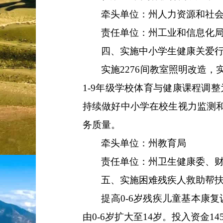
牵头单位：
州人力资源和社
责任单位：
州工业和信息化
四、实施中小学生健康关爱
实施
2276
间教室照明改造，
1-9
年级
学校体育与健康课程调整
持续做好中小学在校生视力监测
务质量。
牵头单位：
州教育局
责任单位：
州卫
生健康委
、
五、实施困难残疾人救助帮
提高
0-6
岁残疾儿童基本康复
由
0-6
岁扩大至
14
岁。投入资金
14