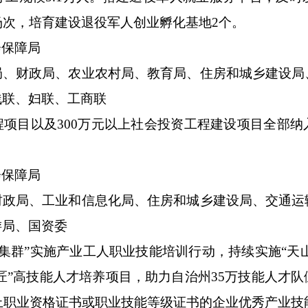
场次，培育建设退役军人创业孵化基地
2
个。
会保障
局
局、
财政局、
农业农村局、
教育局、住房和城乡建设局
残联、妇联、
工商联
程项目以及
300
万元以上社会投资工程建设项目全部纳
会保障局
财政局、工
业和
信
息化
局、住房和城乡建设局、交通运
游局、
国
资委
集群
”
实施产业工人职业技能培训行动，持续实施
“
天
匠
”
高技能人才培养项目，助力自治州
35
万技能人才队
上职业资格证书或职业技能等级证书的
企业
优秀产业技