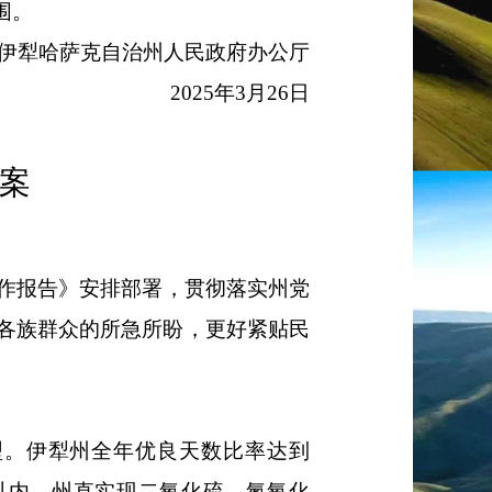
围。
伊犁哈萨克自治州人民政府办公厅
202
5
年
3
月
26
日
案
作报告》安排部署
，贯彻
落实
州
党
各族群众的所急所盼，更好紧贴民
型。伊犁州全年优良天数比率达到
以内。州直实现二氧化硫、氮氧化