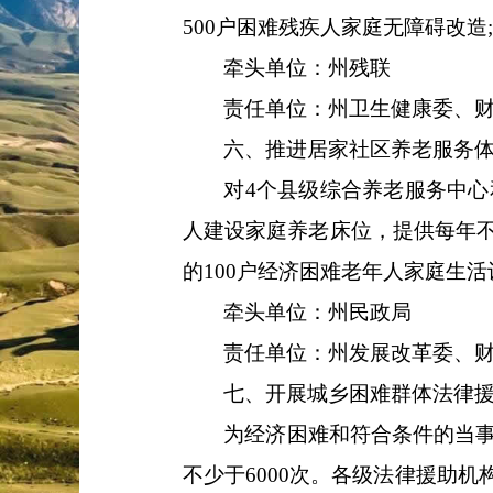
500
户困难残疾人家庭无障碍改造
;
牵头单位：
州残联
责任单位：
州卫
生
健
康
委、
六、
推进居家社区养老服务
对
4
个县级综合养老服务中心
人建设家庭养老床位，提供每年
的
1
00
户经济困难老年人家庭生活
牵头单位：
州民政局
责任单位：
州
发展改革
委
、
七、
开展城乡困难群体法律
为经济困难和符合条件的当
不少于
6000
次。各级法律援助机