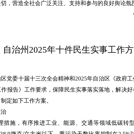
关切，营造全社会广泛关注、支持和参与的良好舆论氛
自治州
2025
年十件民生实事工作方
治区党委十届十
三
次全会精神和
202
5
年自治区《政府工
工作报告》
工作要求
，保障民生实事落实落地，解决好
，制定如下工作方案。
整治
理措施，有序推进工业、能源、交通等领域低碳转
38.9
微克
/
立方米以下，重污染天数比率控制在
2.5%