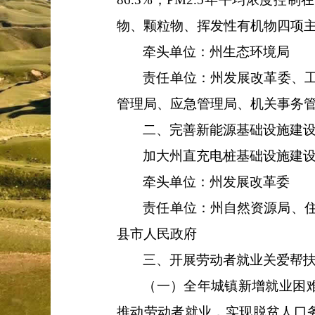
物、颗粒物、挥发性有机物四项
牵头单位：
州生态环境局
责任单位：
州
发展改革
委、
管理局、应急管理局、机关事务
二、
完善新能源基础设施建
加大州直充电桩基础设施建
牵头单位：
州
发展改革
委
责任单位：
州自然资源局、
县市人民政府
三、开展劳动者就业关爱帮
（一）
全年城镇新增就业困
推动劳动者就业，实现脱贫人口