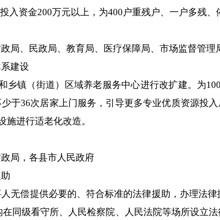
投入资金
200
万元以上，为
400
户
重残户、一户多残、
财政局、民政局、教育局、
医
疗
保
障
局
、市场监督管理
体系建设
和乡镇（街道）区域养老服务中心进行改扩建
。
为
1
0
不少于
36
次居家上门服务，引导更多专业优质资源投入
设施进行适老化改造。
财政局
，
各县市人民政府
援助
事人无偿提供必要的、符合标准的法律援助
，
办理法律
构在同级看守所、人民检察院、人民法院等场所设立法