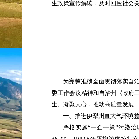
生政策宣传解读，及时回应社会
为完整准确全面贯彻落实
自
委
工作会
议精神和
自治州
《政府
生
、凝聚人心，
推动高质量发展
一、推进伊犁州直大气环境
严格实施
“
一企一策
”
污染治
86.3%
，
PM2.5
年平均浓度控制在