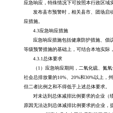
应急响应，特殊情况下可按照
本行政区域
发布县市预警时，相关
县市
、
团场
启
应措施。
4.3
应急响应措施
应急响应措施包括健康防护措施、倡
等级预警措施的基础上，可结合本地实际
4.3.1
总体要求
（
1
）
应急响应期间，二氧化硫、氮氧
社会
总排放量的
10%
、
20%
和
30%
以上，
但二者比例之和不得低于上述总体要求。
对未达到总体减排比例要求的企业
（
原因无法达到总体减排比例要求的企业，