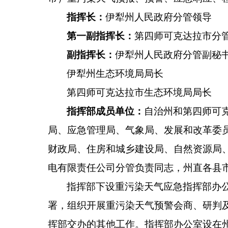
指
挥
长：
伊犁州人民政府分管
领导
第一副指挥长：
第
四师
可克达拉市分
副指挥长：
伊犁州人民政府分管副秘
伊犁州生态环境局局长
第
四师
可克达拉市
生态环境局局长
指挥部成员单位：
自治州和第四师
可
局、应急管理局、气象局、发展和改革委
财政局、住房和城乡建设局、自然资源局
电有限责任公司分管负责同志，
州直各县
指挥部下设重污染天气应急指挥部办
署，组织开展重污染天气预警会商、研判
挥部交办
的其他工作
。指挥部办公室设在