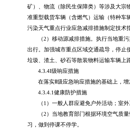
矿）、物流（除民生保障类）等涉及大宗
准重型载货车辆（含燃气）运输（特种车
污染天气重点行业应急减排措施制定技术
（
2
）
移动源减排措施。执行当地重污
出行。加强城市重点区域交通疏导，停止
垃圾、渣土、砂石等散装物料运输车辆上
4.3.4
I
级响应措施
在落实
Ⅱ
级应急响应措施的基础上，增
4.3.4.1
健康防护措施
（
1
）一般人群应避免户外活动；室外
（
2
）当地教育部门根据环境空气质量
习
，
做到停课不停学
。