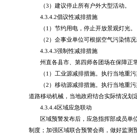
（
3
）建议停止所有户外大型活动。
4.3.4.2
倡议性减排措施
（
1
）节约用电，停止开放景观灯光。
（
2
）企事业单位可根据空气污染情况
4.3.4.3
强制性减排措施
州直各
县市
、
第四师各团场
在保障正
（
1
）
工业源减排措施。执行当地重污
（
2
）
移动源减排措施。执行当地重污
道路移动机械，当地政府结合实际情况划
4.3.4.4
区域应急联动
区域预警发布后，应急指挥部成员单
制度；加强区域联合预警会商，做好监测