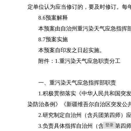
定单位认为应当修订的，要及时
修订。每
8.6
预案解释
本预案由自治
州
重污染天气应急指挥
8.7
预案实施
本预案自印发之日起实施。
附件：
1.
重污染天气应急职责分工
一、重污染天气应急指挥部职责
1.
积极贯彻落实《中华人民共和国突
染防治条例》《新疆维吾尔自治区突发公
2.
研究制定
自治州
（含兵团第四师）
3.
负责具体指挥
自治州
（含兵团第四
登录