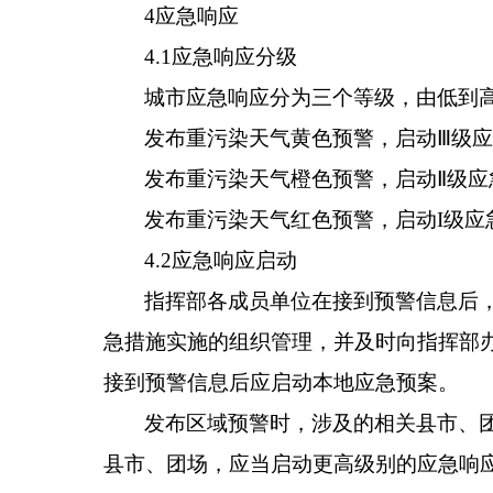
4
应急响应
4.1
应急响应分级
城市应急响应分为三个等级，由低到
发布重污染天气黄色预警，启动
Ⅲ
级
发布重污染天气橙色预警，启动
Ⅱ
级应
发布重污染天气红色预警，启动
I
级应
4.2
应急响应启动
指挥部各成员单位在接到预警信息后
急措施实施的组织管理，并及时向指挥部
接到预警信息后应启动本地应急预案。
发布区域预警
时
，
涉及的相关
县
市
、
县
市
、
团场
，
应当
启动更高级别的应急响