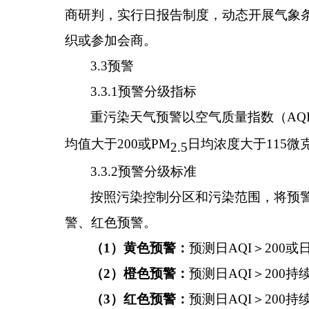
商研判，
实行日报告制度，动态开展气象
织或参加会商。
3.3
预警
3.3.1
预警分级指标
重污染天气预警以空气质量指数（
AQ
均值大于
200
或
PM
日均浓度大于
115
微
2.5
3.3.2
预警分级标准
按照污染控制分区和污染范围，将预
警、红色预警。
（
1
）
黄色预
警：
预测日
AQI
＞
200
或
（
2
）橙色
预警：
预测日
AQI
＞
200
持
（
3
）红色预
警：
预测
日
AQI
＞
200
持