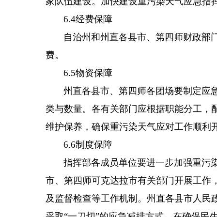
家队伍建设。
加快建设重污染天气应急指
6.4
经费保障
自治州和州直各县市、
第四师
财政部
费
。
6.5
物资保障
州直
各
县
市
、
第四师各团场
要
制定应
类与数量。各有关部门应根据职能分工，
维护保养，确保重污染天气应对工作顺利
6.6
制度保障
指挥部各成员单位要进一步加强重污
市
、
第四师可克达拉市
有关部门开展工作
及监督检查等工作机制。
州直
各
县
市
人民
采取
“
一刀切
”
的应急减排方式，在确保民