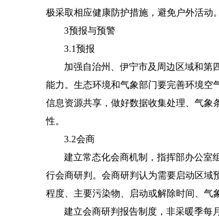
极采取相应健康防护措施，避免户外活动
3
预报
与预警
3.1
预报
加强自治
州、伊宁市及周边区域和第
能力。生态环境
和
气象部门要完善环境空
信息资源共享，做好数据收集处理、
气象
性。
3.2
会商
建立
常态化
会商机制
，
指挥部办公室
行会商研判。
会商研判认为需要启动区域
程度、主要污染物、启动或解除时间、气
建立会商研判报告制度，
非采暖季
每