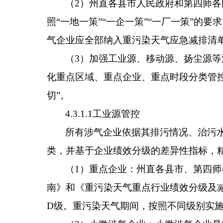
（
2
）州直各县市人民政府和
第四师各
照
“
一地一策
”“
一企一策
”“
一厂一策
”
的要求
气企业
应
全部纳入重污染天气应急减排清
（
3
）加强工业源、
移动源、扬尘源等
化重点区域、重点企业、重点时段分类管
切
”
。
4.3.1.
1
工业源管控
所有涉气企业依据其排污情况、治污
类，并基于企业绩效分级的差异性指标，
（
1
）重点企业：
州直各县市、
第四师
南》
和《重污染天气重点行业绩效分级及
D
级
。重污染天气期间，按照不同级别实