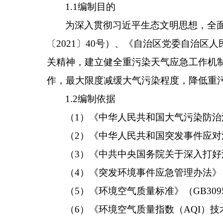
1.1
编制目的
为深入贯彻习近平生态文明思想，全
〔
2021
〕
40
号）
、
《自治区党委
自治区人
关精神
，建立健全重污染天气应急工作机
作，最大限度减缓大气污染程度，降低重
1.2
编制依据
（
1
）
《中华人民共和国大气污染防治
（
2
）《中华人民共和国突发事件应对
（
3
）《中共中央国务院关于深入打好
（
4
）《突发环境事件应急管理办法》
（
5
）《环境空气质量标准》（
GB309
（
6
）《环境空气质量指数（
AQI
）技