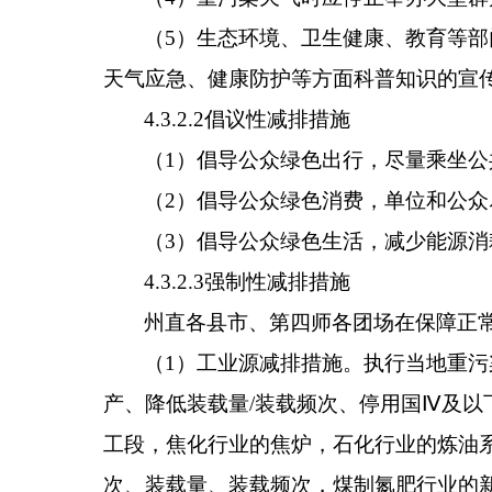
（
5
）生态环境、卫生健康、教育等部
天气应急、健康防护等方面科普知识的宣
4.3.2.2
倡议性减排措施
（
1
）倡导公众绿色出行，尽量乘坐公
（
2
）倡导公众绿色消费，单位和公众
（
3
）倡导公众绿色生活，减少能源消
4.3.2.3
强制性减排措施
州直
各县市
、
第四师各团场
在保障正
（
1
）
工业源减排措施。执行当地重污
产、降低装载量
/
装载频次、停用国
Ⅳ
及以
工段，焦化行业的焦炉，石化行业
的
炼油
次、装载量、装载频次
，
煤制氮肥行业的