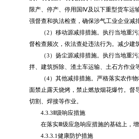
限产、停产、停用国
Ⅳ
及以下重型货车运
强督查和执法检查，确保涉气工业企业
减
（
2
）
移动源减排措施。执行当地重污
督检查频次，依法查处违法行为。减少建
（
3
）
扬尘源减排措施。执行当地重污
拌、建筑拆除、渣土车运输、土石方作业
（
4
）
其他减排措施。严格落实农作物
面禁止露天烧烤
，禁止燃放烟花爆竹。
督
切割、焊接等作业。
4.3.3
Ⅱ
级响应措施
在落实
Ⅲ
级应急响应措施的基础上，
4.3.3.1
健康防护措施