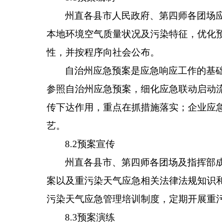
州直各县市人民政府、第四师各团场
本地环境空气质量状况及污染特征，优化
性，并按程序向社会公布。
自治
州应急
预案是应急响应工作的基
参照自治
州应急
预案，细化应急联动启动
传下达作用，重点在抓措施落实；企业
应
艺。
8.2
预案宣传
州直
各
县
市
、
第四师各团场
及
指挥部
案以及重污染天气应急相关法律法规知识
污染天气应急管理培训制度，定期开展重
8.3
预案演练