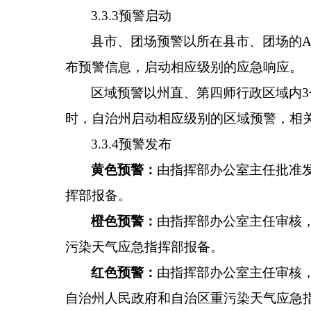
3.3.3
预警启动
县市
、
团场预
警
以
所在县市
、
团场的
A
布预警信息，
启动
相应
级别的
应急响应
。
区域预警以州直、第四师行政区域内
3
时，自治州启动相应级别的区域预警，相
3.3.4
预警
发布
黄色预警
：
由指挥部办公室主任
批准
挥部
报备。
橙色
预警
：
由指挥部办公室主任审核
污染天气应急指挥部
报备。
红色预警
：
由指挥部办公室主任审核
自治
州人民
政府
和自治区重污染天气应急