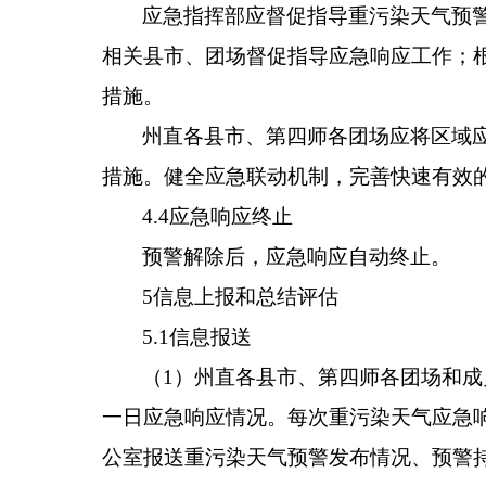
应急指挥部应督促指导重污染天气预
相关
县
市
、
团场
督促指导应急响应工作；
措施。
州直
各
县
市
、第四师各
团场
应将区域
措施。健全应急联动机制，完善快速有效
4.4
应急响应
终止
预警解除后，应急响应自动终止。
5
信息上报和总结评估
5.1
信息报送
（
1
）州直
各
县
市
、第四师各
团场
和成
一日应急响应情况。每次重污染天气应急
公室报送重污染天气预警发布情况
、
预警