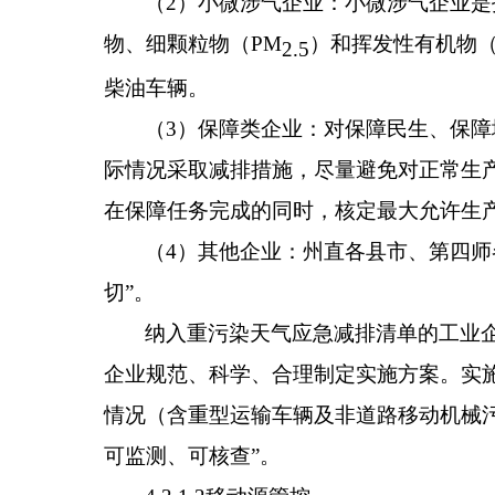
（
2
）小微涉气企业：小微涉气企业是
物、细颗粒物（
PM
）和挥发性有机物
2.5
柴油车辆。
（
3
）保障类企业：对保障民生
、保障
际情况采取减排措施，尽量避免对正常生
在保障任务完成的同时，核定最大允许生
（
4
）其他企业：
州直
各
县
市
、
第四师
切
”
。
纳入重污染天气应急减排清单的工业
企业规范、科学、合理制定实
施方案。实
情况（含重型运输车辆及非道路移动机械
可监测、可核查
”
。