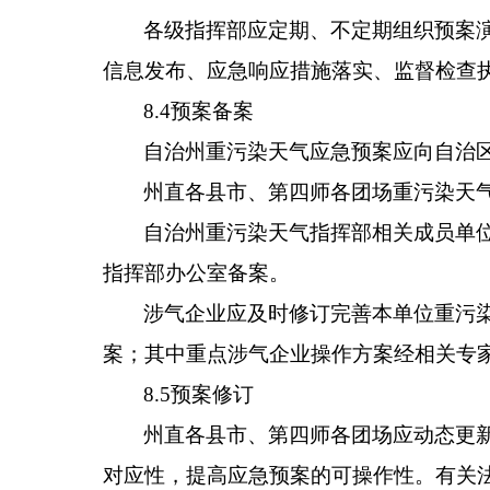
各级指挥部
应定期、不定期组织预案
信息发布、应急响应措施落实、监督检查
8.4
预案备案
自治州
重污染天气应急预案应向
自治
州直
各
县
市
、第四师各团场
重污染天
自治州
重污染天气指挥部相关成员单
指挥部办公室备案
。
涉气企业应及时修订完善本单位重污
案；其中重点涉气企业操作方案经相关专
8.5
预案修订
州直
各
县
市
、
第四师各团场
应动态更
对应性，提高应急预案的可操作性。有关