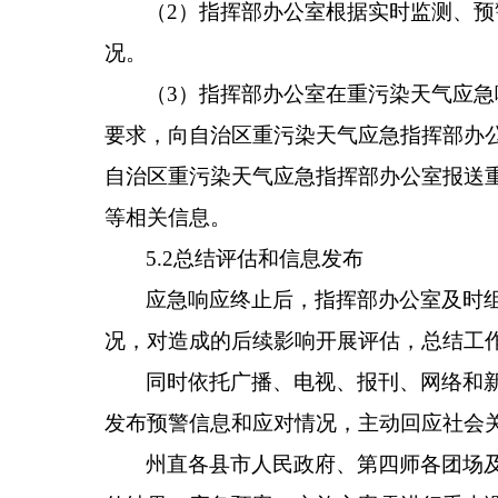
（
2
）
指挥部办公室根据实时监测、预
况。
（
3
）指挥部办公室
在重污染天气应急
要求，
向
自治区重污染天气应急
指挥部办
自治区重污染天气应急
指挥部办公室报送
等相关信息。
5.2
总结评估和信息发布
应急响应终止后，指挥部办公室及时
况，对造成的后续影响开展评估，总结工
同时依托广播、电视、报刊、网络
和
发布预警信息和应对情况，主动回应社会
州直
各
县
市
人民
政府
、
第四师各团场