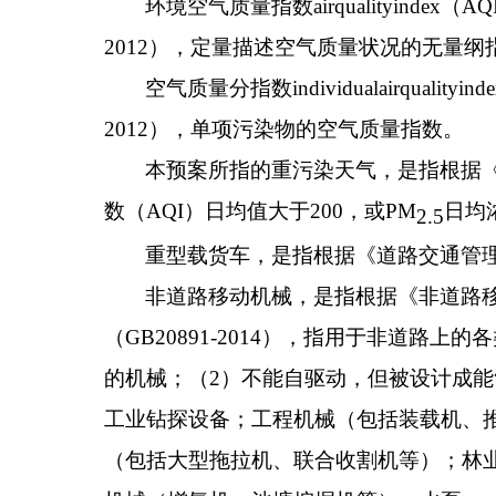
环境空气质量指数
airqualityindex
（
AQ
2012
），定量描述空气质量状况的无量纲
空气质量分指数
individualairqualityind
2012
），单项污染物的空气质量指数。
本预案所指的重污染天气，是指根据
数（
AQI
）日均值大于
200
，或
PM
日均
2.5
重型载货车
，是指根据《道路交通管
非道路移动机械
，是指根据《非道路
（
GB20891-2014
），指用于非道路上的各
的机械；（
2
）不能自驱动，但被设计成能
工业钻探设备；工程机械（包括装载机
、
（包括大型拖拉机、联合收割机等）；林