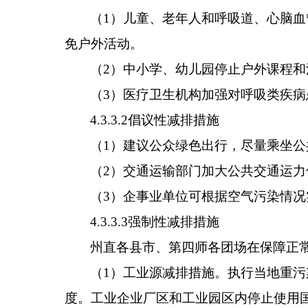
（
1
）儿童、老年人和呼吸道、心脑血
免户外活动。
（
2
）中小学、幼儿园停止户外课程和
（
3
）医疗卫生机构加强对呼吸类疾病
4.3.3.2
倡议性减排措施
（
1
）建议公众绿色出行，尽量乘坐公
（
2
）交通运输部门加大公共交通运力
（
3
）企事业单位可根据空气污染情况
4.3.3.3
强制性减排措施
州直各
县市
、
第四师各团场
在保障正
（
1
）
工业源减排措施。执行当地重污
度。工业企业厂区和工业园区内停止使用