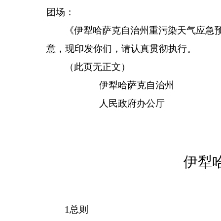
团场
：
《伊犁哈萨克自治州
重污染天气应急
意
，
现印发你们，请
认真
贯彻
执行
。
（此页无正文）
伊犁哈
人民政
伊犁
1
总则