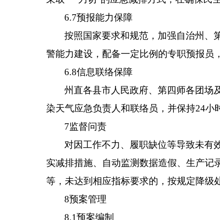
6.7
预报能力保障
按照国家要求和规范，加强
自治州、
警能力建设，配备一定比例的专职预报员
6.8
信息联络保障
州直
各
县
市
人民
政府
、
第四师各团场
染天气应急负责人和联络员，并保持
24
小
7
监督问责
对因工作不力、履职缺位等导致未有
实减排措施、自动监测数据造假、生产记
等，未达到相应指标要求的，按规定降级
8
预案管理
8.1
预案编制