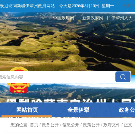
欢迎访问新疆伊犁州政府网站！
今天是
2026年8月10日 星期一
无障碍
中国政府网
|
新疆政府网
|
伊犁州人大
网站首页
全景伊犁
政务公
|
|
您的位置:
首页
/
政务公开
/
信息公开
/
政策公开
/
政府文件
/ 正文