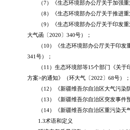
（
7
）《生态环境部办公厅关于加强重
（
8
）《生态环境部办公厅关于推进重
（
9
）《生态环境部办公厅关于印发重
大气函
〔
20
20
〕
340
号）
；
（
10
）《生态环境部办公厅关于印发
341
号）
；
（
11
）生态环境部等
15
个部门《关于
方案
>
的通知》
（
环大气
〔
20
22
〕
68
号）
（
12
）《新疆维吾尔自治区大气污染
（
13
）《
新疆维吾尔自治区突发事件
（
14
）《新疆维吾尔自治区重污染天
1.3
术语和定义