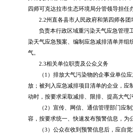
四师
可克达拉市
生态环境局
分管领导担任
2.2
州直各县市人民政府和第四师各团
负责本
行政区域
重污染天气应急管理
染天气应急预案、编制应急减排清单并组
气。
2.3
相关单位职责及公众义务
（
1
）
排放大气污染物的企事业单位应
放；被列入应急减排项目清单的企业，应
动时，按要求采取减排、限排、提高大气
（
2
）宣传、网信、
通信管理部门应
制
容，按要求统一、快速发布预警信息，为
（
3
）
公众在收到预警信息后，应自觉