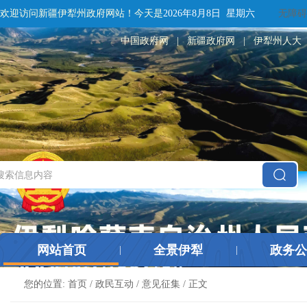
欢迎访问新疆伊犁州政府网站！
今天是
2026年8月8日 星期六
无障碍
中国政府网
|
新疆政府网
|
伊犁州人大
网站首页
全景伊犁
政务公
|
|
您的位置:
首页
/
政民互动
/
意见征集
/ 正文