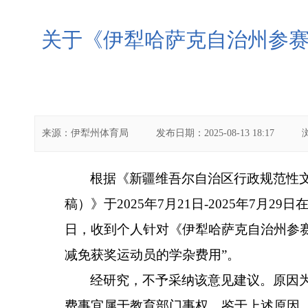
关于《伊犁哈萨克自治州参
来源：
伊犁州体育局
发布日期：
2025-08-13 18:17
根据《新疆维吾尔自治区行政规范性
稿）》于
2025
年
7
月
21
日
-2025
年
7
月
29
日
日，收到个人针对《伊犁哈萨克自治州参
减免获奖运动员的学杂费用”。
经研究，不予采纳该意见建议。原因
费事宜属于教育部门事权。鉴于上述原因