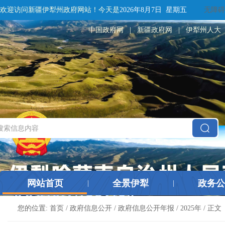
欢迎访问新疆伊犁州政府网站！
今天是
2026年8月7日 星期五
无障碍
中国政府网
|
新疆政府网
|
伊犁州人大
网站首页
全景伊犁
政务公
|
|
您的位置:
首页
/
政府信息公开
/
政府信息公开年报
/
2025年
/ 正文