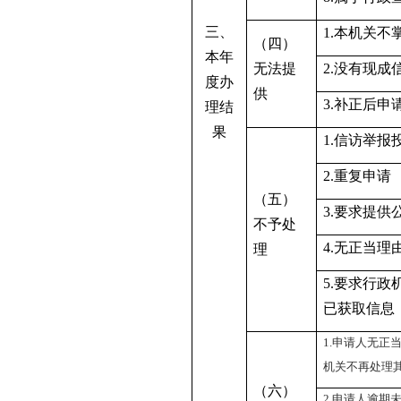
三、
1.本机关
（四）
本年
无法提
2.没有现
度办
供
3.补正后申
理结
果
1.信访举报
2.重复申请
（五）
3.要求提供
不予处
4.无正当理
理
5.要求行
已获取信息
1.申请人无正
机关不再处理
（
六
）
2.申请人逾期