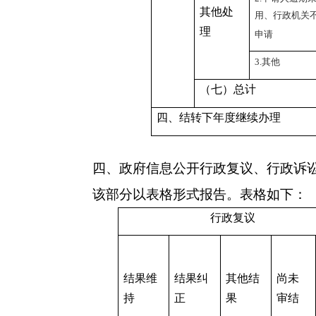
其他处
用、行政机关
理
申请
3.其他
（七）总计
四、结转下年度继续办理
四、政府信息公开行政复议、行政诉
该部分以表格形式报告。表格如下：
行政复议
结果维
结果纠
其他结
尚未
持
正
果
审结