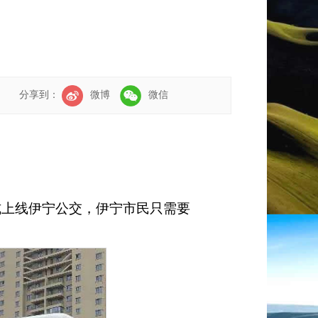
道
分享到：
微博
微信
式上线伊宁公交，伊宁市民只需要
。