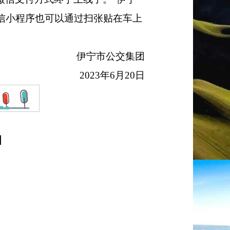
信小程序也可以通过扫张贴在车上
伊宁市公交集团
2023
年
6
月
20
日
】