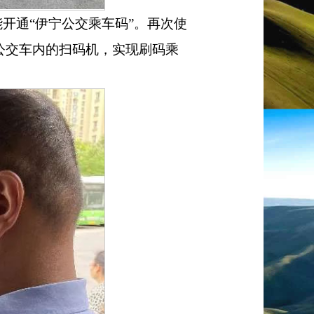
能开通
“
伊宁公交乘车码
”
。再次使
公交车内的扫码机，实现刷码乘