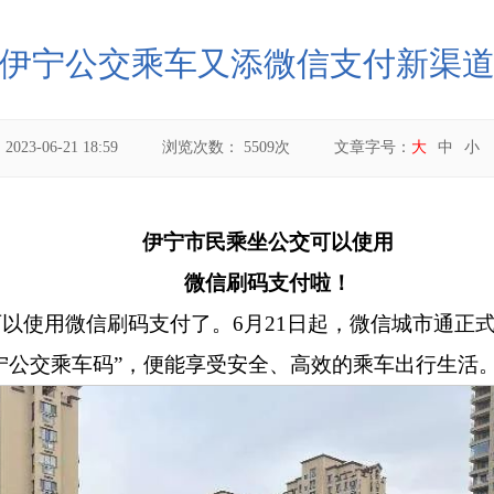
伊宁公交乘车又添微信支付新渠
：
2023-06-21 18:59
浏览次数：
5509
次
文章字号：
大
中
小
伊宁市民乘坐公交可以使用
微信刷码支付啦！
以使用微信刷码支付了。6
月
21
日起，微信城市通正
宁公交乘车码
”
，便能享受安全、高效的乘车出行生活