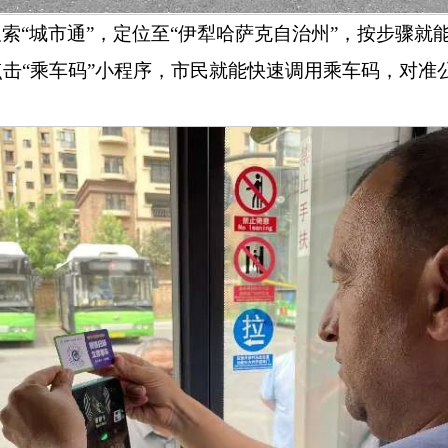
搜索
“
城市通
”
，定位至
“
伊犁哈萨克自治州
”
，按步骤就
点击
“
乘车码
”
小程序，市民就能快速调用乘车码，对准