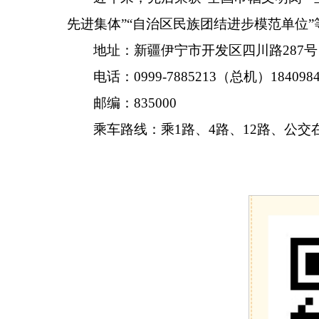
先进集体”“自治区民族团结进步模范单位
地址：新疆伊宁市开发区四川路
287
号
电话：
0999-
7885213
（总机）
184098
邮编：
835000
乘车路线：乘
1
路
、
4
路、
12
路、
公交