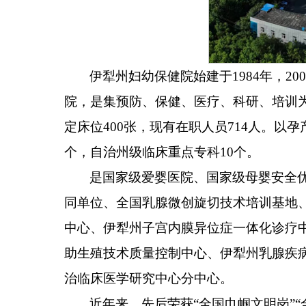
伊犁州妇幼保健院始建
于
198
4
年，
20
院
，
是集
预防、
保健、医疗、科研、培训
定床位
400
张，现有在职人员
714
人。
以孕
个，自治州级临床重点专科
10
个。
是国家级爱婴医院、国家级母婴安全
同单位、全国乳腺微创旋切技术培训基地
中心、伊犁州子宫内膜异位症一体化诊疗
助生殖技术质量控制中心、伊犁州乳腺疾
治临床医学研究中心分中心。
近年来，先后荣获
“全国巾帼文明岗”