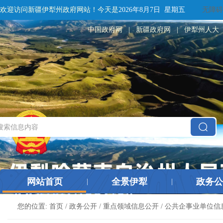
欢迎访问新疆伊犁州政府网站！
今天是
2026年8月7日 星期五
无障碍
中国政府网
|
新疆政府网
|
伊犁州人大
网站首页
全景伊犁
政务公
|
|
您的位置:
首页
/
政务公开
/
重点领域信息公开
/
公共企事业单位信