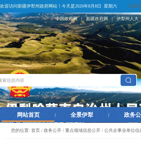
欢迎访问新疆伊犁州政府网站！
今天是
2026年8月8日 星期六
无障碍
中国政府网
|
新疆政府网
|
伊犁州人大
网站首页
全景伊犁
政务公
|
|
您的位置:
首页
/
政务公开
/
重点领域信息公开
/
公共企事业单位信