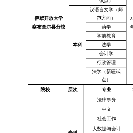
试点）
汉语言文学（师
范方向）
伊犁开放大学
2
察布查尔县分校
药学
学前教育
本科
法学
会计学
行政管理
法学（新疆试
点）
院校
层次
专业
法律事务
中文
社会工作
大数据与会计
专科