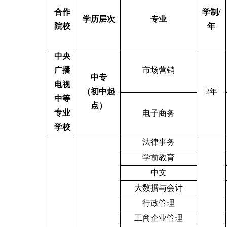
合作
学制
/
学历层次
专业
院校
年
中央
广播
市场营销
中专
电视
（初中起
2
年
中等
点）
专业
电子商务
学校
法律事务
学前教育
中文
大数据与会计
行政管理
工商企业管理