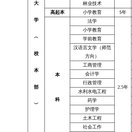
大
林业技术
高起本
小学教育
年
5
学
法学
小学教育
︵
学前教育
汉语言文学（师范
校
方向）
工商管理
本
会计学
本
行政管理
部
2.5
年
水利水电工程
科
药学
︶
护理学
土木工程
社会工作