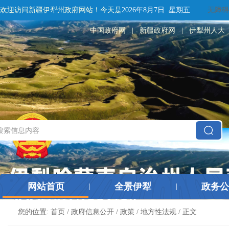
欢迎访问新疆伊犁州政府网站！
今天是
2026年8月7日 星期五
无障碍
中国政府网
|
新疆政府网
|
伊犁州人大
网站首页
全景伊犁
政务公
|
|
您的位置:
首页
/
政府信息公开
/
政策
/
地方性法规
/ 正文