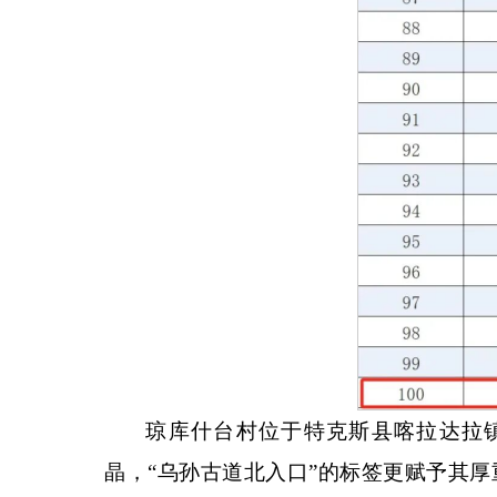
琼库什台村位于特克斯县喀拉达拉
晶，
“乌孙古道北入口”的标签更赋予其