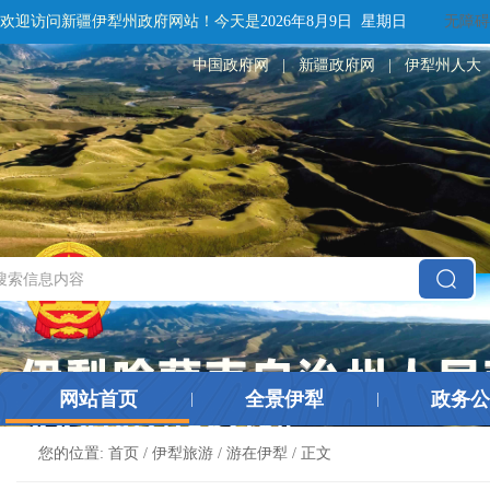
欢迎访问新疆伊犁州政府网站！
今天是
2026年8月9日 星期日
无障碍
中国政府网
|
新疆政府网
|
伊犁州人大
网站首页
全景伊犁
政务公
|
|
您的位置:
首页
/
伊犁旅游
/
游在伊犁
/ 正文