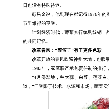
日也没有特殊待遇。
彭昌金说，他到现在都记得
1976
节里难得的享受。
计划经济时代，蔬菜实行统购统销，
的共同记忆。
改革春风：
“菜篮子”有了更多色彩
改革开放的春风吹遍神州大地，也唤
1983年，家庭联产承包责任制的推
“4月份犁地，种大蒜、白菜、莲花
道，“但受限于技术、水源和市场，蔬菜卖不