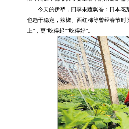
今天的伊犁，四季果蔬飘香：日本花
也趋于稳定，辣椒、西红柿等曾经春节时卖
上”，更“吃得起”“吃得好”。