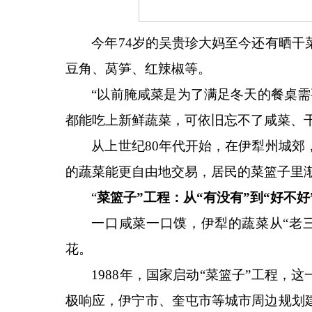
今年
74岁的吴贵珍大妈至今还有晒
豆角、莴笋、红辣椒等。
“以前腌咸菜是为了满足冬天的餐桌
都能吃上新鲜蔬菜，可依旧忘不了咸菜、
从上世纪
80年代开始，在伊犁州城
的蔬菜能更自由地交易，居民的菜篮子里
“
菜篮子
”工程：从“有没有”到“好不好
一口咸菜一口馍，伊犁的蔬菜从
“老
花。
1988年，国家启动“菜篮子”工程
极响应，伊宁市、奎屯市等城市周边规划