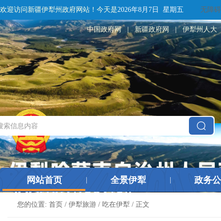
欢迎访问新疆伊犁州政府网站！
今天是
2026年8月7日 星期五
无障碍
中国政府网
|
新疆政府网
|
伊犁州人大
网站首页
全景伊犁
政务公
|
|
您的位置:
首页
/
伊犁旅游
/
吃在伊犁
/ 正文