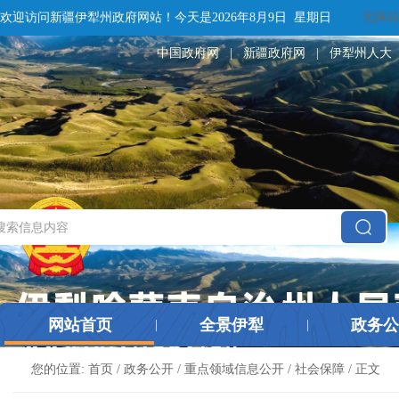
欢迎访问新疆伊犁州政府网站！
今天是
2026年8月9日 星期日
无障碍
中国政府网
|
新疆政府网
|
伊犁州人大
网站首页
全景伊犁
政务公
|
|
您的位置:
首页
/
政务公开
/
重点领域信息公开
/
社会保障
/ 正文