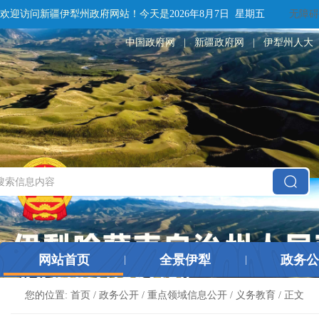
欢迎访问新疆伊犁州政府网站！
今天是
2026年8月7日 星期五
无障碍
中国政府网
|
新疆政府网
|
伊犁州人大
网站首页
全景伊犁
政务公
|
|
您的位置:
首页
/
政务公开
/
重点领域信息公开
/
义务教育
/ 正文