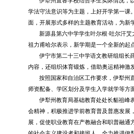
伊犁州直各学校结合学生实际情况，
学法守法意识等为主题，上好开学第一课
面，开展形式多样的主题教育活动，为新
新源县第六中学学生叶尔根
·
吐尔汗艾
祖力甫哈尔表示，新学期是一个全新的起
伊宁市第二十三中学语文教研组组长
内容，还组织体育锻炼，借助奥运精神激
按照国家和自治区工作要求，伊犁州
师资配备、学区划分及学生入学就学等方
伊犁州教育局基础教育处处长貊祖峰
会精神，积极推进学前教育普及普惠发展
展，促使职业教育在产教融合和职普融通
的社会主义建设者和接班人，全力推进伊