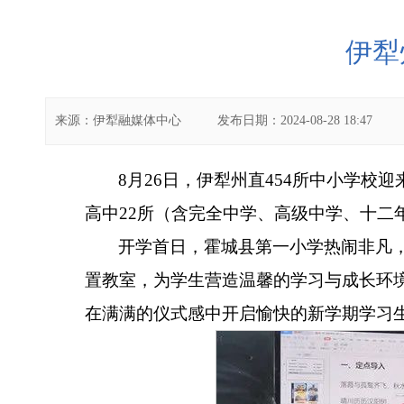
伊犁
来源：
伊犁融媒体中心
发布日期：
2024-08-28 18:47
8
月
26
日，伊犁州直
454
所中小学校迎
高中
22
所（含完全中学、高级中学、十二
开学首日，霍城县第一小学热闹非凡
置教室，为学生营造温馨的学习与成长环
在满满的仪式感中开启愉快的新学期学习