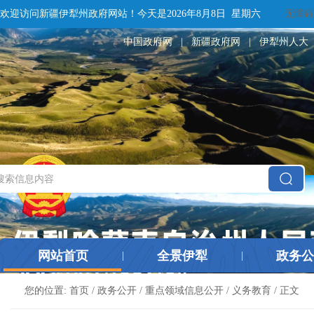
欢迎访问新疆伊犁州政府网站！
今天是
2026年8月8日 星期六
无障碍
中国政府网
|
新疆政府网
|
伊犁州人大
网站首页
全景伊犁
政务公
|
|
您的位置:
首页
/
政务公开
/
重点领域信息公开
/
义务教育
/ 正文