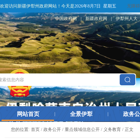
欢迎访问新疆伊犁州政府网站！
今天是
2026年8月7日 星期五
无障碍
中国政府网
|
新疆政府网
|
伊犁州人大
网站首页
全景伊犁
政务公
|
|
您的位置:
首页
/
政务公开
/
重点领域信息公开
/
义务教育
/ 正文