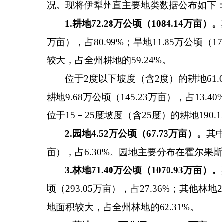
况。现将伊犁州直主要地类数据公布如下
1.
耕地
72.28
万公顷（
1084.14
万亩）。
万亩），占80.99%；旱地11.85万公顷
较大，占全州耕地的59.24%。
位于2度以下坡度（含2度）的耕地61.0
耕地9.68万公顷（145.23万亩），占13.
位于15－25度坡度（含25度）的耕地190.1
2.
园地
4.52
万公顷（
67.73
万亩）。
其中
亩），占6.30%。园地主要分布在霍尔果
3.
林地
71.40
万公顷（
1070.93
万亩）。
顷（293.05万亩），占27.36%；其他林
地面积较大，占全州林地的62.31%。