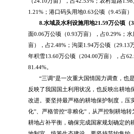
（24.10万亩），占42.53%；农村道路1.
1.21%；港口码头用地0.63公顷（9.45亩）
8.
水域及水利设施用地
21.59
万公顷（
3
面0.06万公顷（0.93万亩），占0.29%；水
亩），占2.48%；沟渠1.94万公顷（29.1
年积雪13.60万公顷（204.00万亩）
81.44%。
“三调”是一次重大国情国力调查，也
反映了我国国土利用状况，也反映出耕地
改进。要坚持最严格的耕地保护制度，压
化”、严格管控“非粮化”，从严控制耕地
耕地占补平衡，确保完成国家规划确定的
地制宜，统筹生态建设。要坚持节约集约