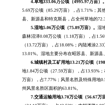
4.
草地
333.06
万公顷（
4995.97
万亩）
5.69万公顷（85.29万亩），占1.71%
县、新源县和特克斯县，占全州草地的72.3
5.
湿地
5.06
万公顷（
75.89
万亩）。
湿
森林沼泽0.08万公顷（1.18万亩），占1.5
（13.72万亩），占18.08%；内陆滩涂2.3
13.01%。湿地主要分布在昭苏县、新源县
6.
城镇村及工矿用地
13.21
万公顷（
198
地1.84万公顷（27.59万亩），占13.93%
万亩），占7.77%；风景名胜及特殊用地0
州风景名胜区面积的63.81%。
7.
交通运输用地
3.78
万公顷（
56.67
万