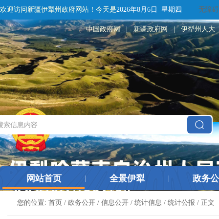
欢迎访问新疆伊犁州政府网站！
今天是
2026年8月6日 星期四
无障碍
中国政府网
|
新疆政府网
|
伊犁州人大
网站首页
全景伊犁
政务公
|
|
您的位置:
首页
/
政务公开
/
信息公开
/
统计信息
/
统计公报
/ 正文