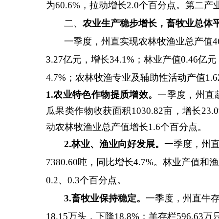
为
60.6%
，拉动增长
2.0
个百分点。第二产
二、
农业生产稳步增长，畜牧业总体
一季度，州直实现农林牧渔业总产值
4
3.27
亿元，增长
34.1%
；林业产值
0.46
亿元
4.7%
；农林牧渔专业及辅助性活动产值
1.6
1.农业特色作物提质增效。
一季度，州直
瓜果类作物收获面积
1030.82
亩，增长
23.
动农林牧渔业总产值增长
1.6
个百分点。
2.林业、渔业向好发展。
一季度，州
7380.60
吨，同比增长
4.7%
。
林业产值和渔
0.2
、
0.3
个百分点。
3.畜牧业保持稳定。
一季度，州直牛
18.15
万头，下降
18.8%
；羊存栏
596.63
万