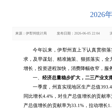
202
来源：
伊犁州统计局
发布日期：
2026-06-05 22:04
今年以来，
伊犁州直上下认真贯彻落
求，及早谋划、精准施策、狠抓落实，
全
增长，投资进程加快，消费降幅收窄，服
一、
经济总量稳步扩大，二三产业
支
一季度，州直实现地区生产总值
393.
同比增长
4.4%
，对生产总值增长的贡献率
产总值增长的贡献率为
33.1%
，拉动增长
1