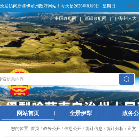
欢迎访问新疆伊犁州政府网站！
今天是
2026年8月9日 星期日
无障碍
中国政府网
|
新疆政府网
|
伊犁州人大
网站首页
全景伊犁
政务公
|
|
您的位置:
首页
/
政务公开
/
信息公开
/
统计信息
/
统计分析
/ 正文