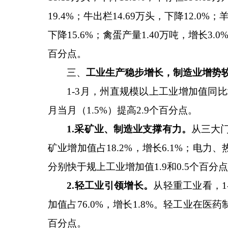
19.4%
；牛出栏
14.69
万头，下降
12.0%
；
下降
15.6%
；禽蛋产量
1.40
万吨，增长
3.0
百分点。
三、
工业生产稳步增长，制造业增势
1-3
月，州直规模以上工业增加值同比
月当月（
1.5%
）提高
2.9
个百分点。
1.采矿业、制造业支撑有力
。
从三大
矿业增加值占
18.2%
，增长
6.1%
；电力、
分别快于规上工业增加值
1.9
和
0.5
个百分点
2.轻工业引领增长。
从轻重工业看，
1
加值占
76.0%
，增长
1.8%
。轻工业在医药
百分点。