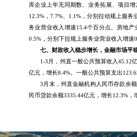
库企业上年无同期数、业务拓展、项目增
12.3%
，
7.7%
、
1.1%
，分别拉动规上服务
务业营业收入增速
15.4
个百分点。房地产
0.5%
，分别下拉规上服务业营业收入增速
0
七、
财政收入稳步增长，金融市场平
1-3
月，州直一般公共预算收入
45.12
亿元，增长
8.4%
。一般公共预算支出
123.6
3
月末，州直金融机构人民币存款余额
民币贷款余额
3335.44
亿元，增长
12.3%
，