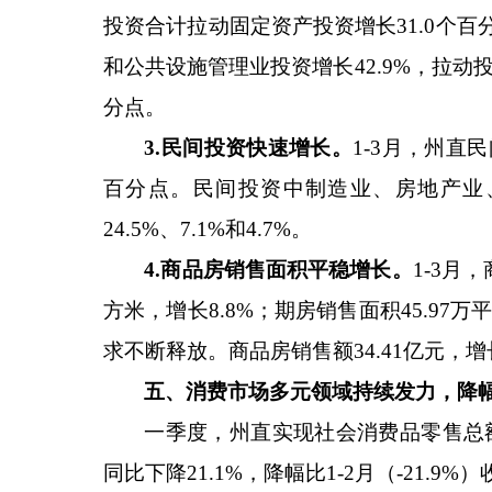
投资合计拉动固定资产投资增长
31.0
个百
和公共设施管理业投资增长
42.9%
，拉动
分点。
3.民间投资快速增长。
1-3
月，州直民
百分点。民间投资中制造业、房地产业
24.5%
、
7.1%
和
4.7%
。
4.商品房销售面积平稳增长。
1-3
月，
方米，增长
8.8%
；期房销售面积
45.97
万
求不断释放。商品房销售额
34.41
亿元，增
五、消费市场
多元领域持续发力，降
一季度，州直实现社会消费品零售总
同比
下降
21.1%
，降幅比
1-2
月（
-21.9%
）