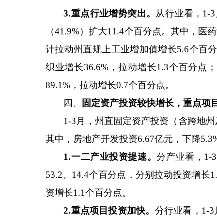
3.重点行业增势突出。
从行业看，
1-3
（
41.9%
）扩大
11.4
个百分点。其中，医药
计拉动州直规上工业增加值增长
5.6
个百
织业增长
36.6%
，拉动增长
1.3
个百分点；
89.1%
，拉动增长
0.7
个百分点。
四、
固定资产投资较快增长，重点项
1-3
月，州直固定资产投资（含跨地州
其中，房地产开发投资
6.67
亿元，下降
5.3
1.一二产业投资提速。
分产业看，
1-3
53.2
、
14.4
个百分点，分别拉动投资增长
1
资增长
1.1
个百分点。
2.重点项目投资加快。
分行业看，
1-3