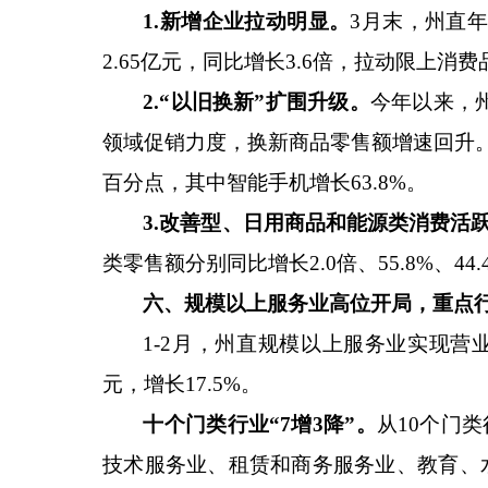
1.新增企业拉动明显。
3
月末，州直年
2.65
亿
元，同比增长
3.6
倍，拉动限上消费
2.“以旧换新”扩围升级。
今年以来，
领域促销力度，换新商品零售额增速回升
百分点，其中智能手机增长
63.8%
。
3.
改善型、日用商品和能源类消费活
类零售额分别同比增长
2.0
倍、
55.8%
、
44.
六
、规模以上服务业高位开局，重点
1-2
月，州直规模以上服务业
实现营
元，增长
17.5%
。
十个门类行业
“7增3降”。
从
10
个门类
技术服务业、租赁和商务服务业、教育、