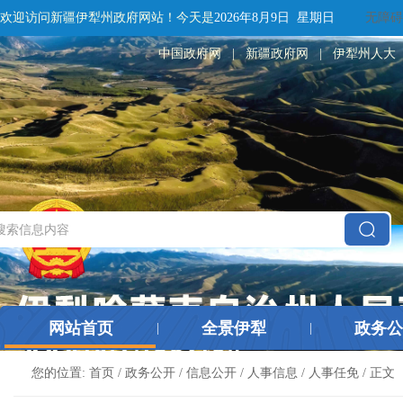
欢迎访问新疆伊犁州政府网站！
今天是
2026年8月9日 星期日
无障碍
中国政府网
|
新疆政府网
|
伊犁州人大
网站首页
全景伊犁
政务公
|
|
您的位置:
首页
/
政务公开
/
信息公开
/
人事信息
/
人事任免
/ 正文