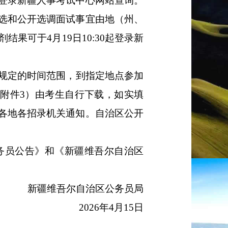
登录新疆人事考试中心网站查询。
选和公开选调面试事宜由地（州、
剂结果可于
4
月
19
日
10:30
起登录新
规定的时间范围，到指定地点参加
（附件
3
）由考生自行下载，如实填
各地各招录机关通知。自治区公开
务员公告》和《新疆维吾尔自治区
新疆维吾尔自治区公务员局
2026
年
4
月
15
日