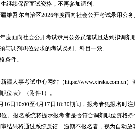
考生继续保留面试资格，不再参加调剂。
新疆维吾尔自治区
2026
年度面向社会公开考试录用公务
6
年度面向社会公开考试录用公务员笔试且达到拟调剂
须与调剂职位要求的考试类别、科目一致。
格条件。
录新疆人事考试中心网站（
https://www.xjrsks.com.cn
）
剂职位表》（附件
1
）。
月
16
日
10:00
至
4
月
17
日
18:30
期间，报考者凭报名时注
职位。报名系统将提示报考者是否符合调剂职位资格条
初审结果将通过系统反馈。逾期不报名者，视为自动放