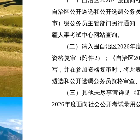
（一）自治区
2026
年度面向
自治区公开遴选和公开选调公务
市）级公务员主管部门另行通知
疆人事考试中心网站查询。
（二）请入围自治区
2026
年
资格复审（附件
2
）；《自治区
2
写，并在参加资格复审时，将此
遴选和公开选调公务员资格审查
（三）其他未尽事宜详见《
2026
年度面向社会公开考试录用