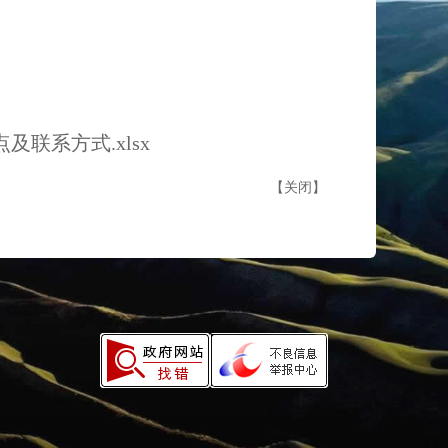
联系方式.xlsx
【
关闭
】