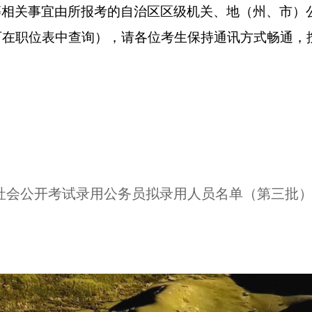
等相关事宜由所报考的自治区
区级
机关、地
（
州
、
市
）
可在职位表中查
询）
，请各位考生保持通讯方式畅通
，
社会公开考试录用公务员拟录用人员名单（第三批）.x