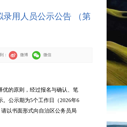
拟录用人员公示公告 （第
享到：
微博
微信
择优的原则，经过报名与确认、笔
示
。
公示期为
5
个工作日
（
20
26
年
6
，请以书面形式向自治区公务员
局