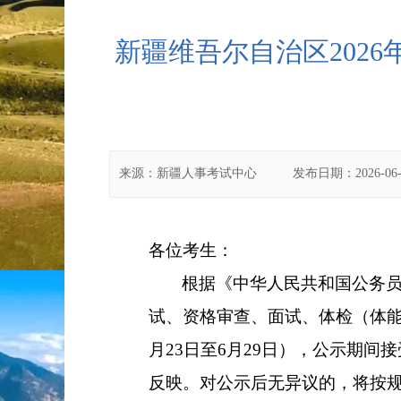
新疆维吾尔自治区202
来源：
新疆人事考试中心
发布日期：
2026-06-
各位考生：
根据《
中华人民共和国公务
试、资格审查、面试、
体检（
体
月
23
日至
6
月
29
日
）
，公示期间接
反映。对公示后无异议的，将按