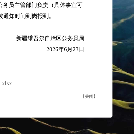
公务员主管部门负责
（具体事宜可
按通知时间到岗报到
。
新疆维吾尔自治区公务员局
20
26
年
6
月
23
日
lsx
【
关闭
】