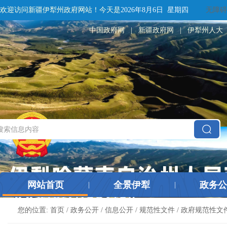
欢迎访问新疆伊犁州政府网站！
今天是
2026年8月6日 星期四
无障碍
中国政府网
|
新疆政府网
|
伊犁州人大
网站首页
全景伊犁
政务公
|
|
您的位置:
首页
/
政务公开
/
信息公开
/
规范性文件
/
政府规范性文