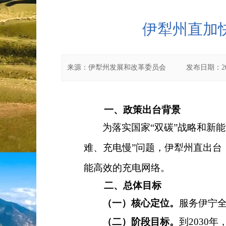
伊犁州直加
来源：
伊犁州发展和改革委员会
发布日期：
2
一、政策出台背景
为落实国家
“
双碳
”
战略和新能
难、充电慢
”
问题，伊犁州
直出台
能高效的充电网络。
二、总体目标
（一）核心定位。
服务伊宁
（二）阶段目标。
到
2030
年