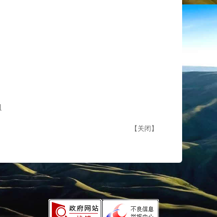
1
【
关闭
】