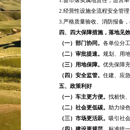
1.
县市落实属地责任，运营单
2.
经营性设施全流程安全管理
3.
严格质量验收、消防报备，
四、四大保障措施，落地见
（一）
部门协同
。
各单位分
（二）
审批提速
。
规划、用
（三）
用地保障
。
优先保障
（四）
安全监管
。
住建、应
五、政策利好
（一）
车主更方便
。
找桩快
（二）
社会更低碳
。
助力绿
（三）
市场更活跃
。
吸引社
（四）
建设更规范
。
标准统