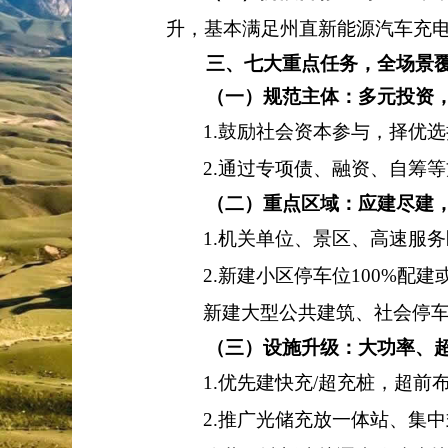
升，基本满足州直新能源汽车充
三、七大重点任务，全场景覆
（一）规范主体：多元投资，
1.
鼓励社会资本参与，择优选
2.
通过专项债、融资、自筹等
（二）重点区域：应建尽建，
1.
机关单位、景区、高速服务
2.
新建小区停车位
100%
配建
新建大型公共建筑、社会停
（三）设施升级：大功率、超
1.
优先建快充
/
超充桩，超前
2.
推广光储充放一体站、集中