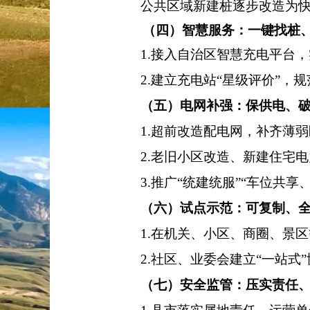
公共区域新建桩逐步改造为
（四）智慧服务：一键找桩、
1.
接入自治区智慧充电平台，
2.
建立充电站
“
星级评价
”
，规
（五）电网补强：保供电、
1.
超前改造配电网，补齐薄弱
2.
老旧小区改造、新建住宅电
3.
推广
“
统建统服
”“
车位共享
（六）试点示范：可复制、
1.
在机关、小区、商圈、景区
2.
社区、业委会建立
“
一站式
”
（七）安全监管：压实责任