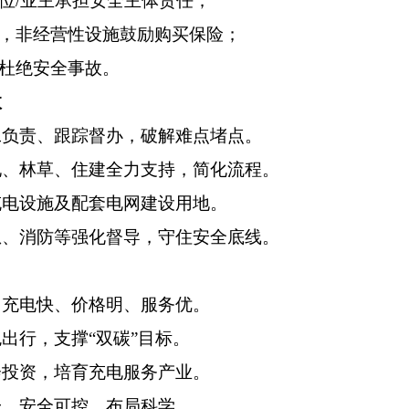
位
/
业主承担安全主体责任；
，非经营性设施鼓励购买保险；
杜绝安全事故。
效
工负责、跟踪督办，破解难点堵点
。
地、林草、住建全力支持，简化流程
。
充电设施及配套电网建设用地
。
急、消防等强化督导，守住安全底线。
、充电快、价格明、服务优
。
色出行，支撑
“
双碳
”
目标
。
会投资，培育充电服务产业
。
一、安全可控、布局科学。