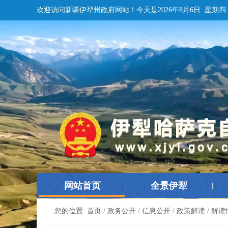
欢迎访问新疆伊犁州政府网站！
今天是
2026年8月6日 星期四
网站首页
全景伊犁
|
|
您的位置:
首页
/
政务公开
/
信息公开
/
政策解读
/
解读