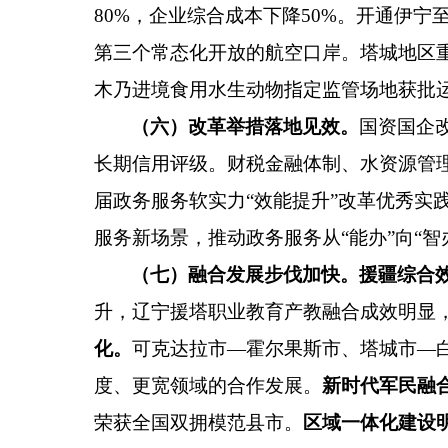
80%
，企业综合成本下降
50%
。开通伊宁
第三个常态化开放的航空口岸。
塔城地区
木乃进境食用水生动物指定监管场地获批
（六）改革举措落地见效。
国资国企
长期信用评级。财税金融体制、水资源管
届政务服务软实力
“
效能提升
”
改革优秀实
服务新场景，推动政务服务从
“
能办
”
向
“
智
（七）融合发展步伐加快。
援疆综合
升，辽宁援塔职业教育产教融合成效明显
化
。
可克达拉市
—
霍尔果斯市、塔城市
—
度、更宽领域的合作发展。
新时代军民融
荣获全国双拥模范县市。
区域一体化建设