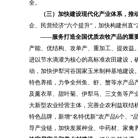
全。
（三）加快建设现代化产业体系，推
企、民营经济
“
六个提升
”
，
加快构建州直
“
——
服务打造全国优质农牧产品的重
产能、优结构、攻单产、重加工、提效益
进以节水滴灌为核心的高标准农田建设，
动，加快伊犁河谷国家玉米制种基地建设
特色养殖，力争全州鱼、虾、蟹等水产品
及薰衣草、甜叶菊、伊犁马、三文鱼等产
大新型农业经营主体，完善企农利益联结
特色品牌，新增
“
名特优新
”
农产品
6
个、
“
导产业链，加快发展种业、中药材、家禽