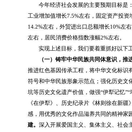
今年经济社会发展的主要预期目标是
工业增加值增长
7.5%
左右，固定资产投资
14.2%
左右，外贸进出口总额增长
10%
左右
左右，居民消费价格指数涨幅
2%
左右。
实现上述目标，我们要着重抓好以下
（一）铸牢中华民族共同体意识，推
推进红色基因传承工程，将中华文化标识
符号和中华民族形象示范点；
强化历史文
坑等历史文化遗产价值，做强
“
伊犁记忆
”“
《在伊犁》、历史纪录片《林则徐在新疆
感，用优秀的文化作品滋养共同的精神家
建。
深入开展爱国主义、集体主义、社会