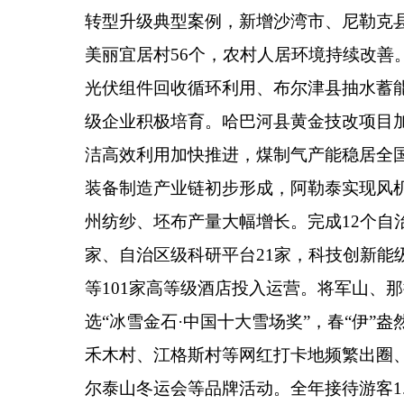
转型升级典型案例，新增沙湾市、尼勒克
美丽宜居村
56
个，农村人居环境持续改善
光伏组件回收循环利用、布尔津县抽水蓄
级企业积极培育。哈巴河县黄金技改项目
洁高效利用加快推进，煤制气产能稳居全
装备制造产业链初步形成，阿勒泰实现风
州纺纱、坯布产量
大幅增长
。完成
12
个自
家、自治区级科研平台
21
家
，
科技创新能
等
101
家高等级酒店投入运营。将军山、那
选
“
冰雪金石
·
中国十大雪场奖
”
，春
“
伊
”
盎
禾木村、江格斯村等网红打卡地频繁出圈
尔泰山冬运会等品牌活动。全年接待游客
1