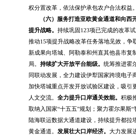
权分置改革，依法保护承包农户合法权益
（六）服务打造亚欧黄金通道和向西
提升战略。
持续巩固
123
项已完成的改革试
推动
15
项提升战略改革任务落地见效，争
新成果向塔城、阿勒泰和州直其他县市复
局。
持续扩大开放平台能级。
统筹推进霍
同联动发展，全力建设伊犁国家跨境电子
加快塔城重点开发开放试验区建设，吸引
人文交流。
全力提升口岸通关效能。
积极
取纳入国家
“
十五五
”
规划；聚力霍尔果斯
“
陆海联运数据大通道建设，持续提升都拉
黄金通道。
发展壮大口岸经济。
大力发展