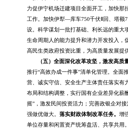
力促伊宁机场迁建项目全面开工，加快那
工作。加快伊犁
—
库车
750
千伏
Ⅱ
回、塔额
7
设。科学谋划一批打基础、利长远的重大
生命周期人的能力提升和潜力开发投入，
高民生类政府投资比重，为高质量发展提
（五）全面深化改革攻坚，激发高质
推行
“
高效办成一件事
”
清单化管理。全面
营、诚实守信、安全生产主体责任落实有
布局和结构调整，实行国有企业差异化薪
摇
”
，激发民间投资活力；完善政银企对接
强做优做大。
落实财政体制改革任务。
增
单位存量和闲置资产统筹盘活、共享共用