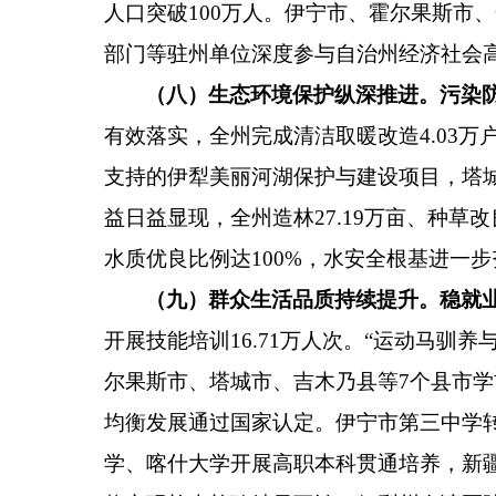
人口突破
100
万人。伊宁市、霍尔果斯市、
部门等驻州单位深度参与自治州经济社会
（八）生态环境保护纵深推进。
污染
有效落实，全州完成清洁取暖改造
4.03
万
支持的伊犁美丽河湖保护与建设项目，塔
益日益显现，全州造林
27.19
万亩、种草改
水质优良比例达
100%
，水安全根基进一步
（九）群众生活品质持续提升。
稳就
开展技能培训
16.71
万人次。
“
运动马驯养
尔果斯市、塔城市、吉木乃县
等
7
个县市
学
均衡发展通过国家认定。伊宁市第三中学
学、喀什大学开展高职本科贯通培养，新