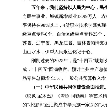
五年来，我们坚持以人民为中心，民
向民生事业。城镇新增就业
33.99
万人，农
率保持在
98%
以上，
4
所职业技术学院实现
级重点专科
8
个、自治区级重点专科
25
个，
苏省、辽宁省、黑龙江省、吉林省倾情支
山山水水，伊犁人民永远铭记于心。
刚刚过去的2025年，是“十四五”规划
成，
“
十四五
”
圆满收官。预计全州生产总
品零售总额增长
5%
，一般公共预算收入增
（一）中华民族共同体建设全面推进
《映象
·
宝木巴》《雪脉
·
阿勒泰》等艺术精
的
“
小旋律
”
正汇聚成中华民族一家亲的
“
大