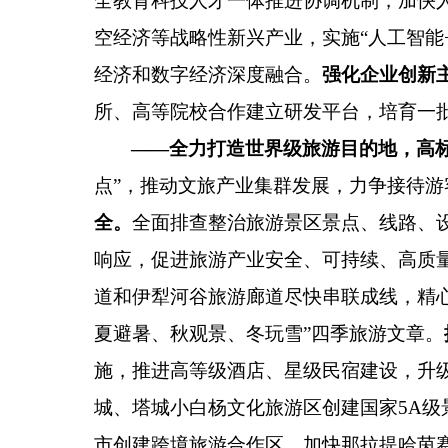
全教育科技人才一体推进协调机制，加快
空经济等战略性新兴产业，实施
“
人工智能
经济和数字经济深度融合。
强化企业创新
所、高等院校合作建立研发平台，培育一
——
全力打造世界级旅游目的地，高
点
”
，推动文旅产业集群发展，力争接待游
全。
全面排查整治旅游景区景点、线路、
响应，促进旅游产业安全、可持续、高质
道和伊犁河谷旅游廊道尽快串联成线，精
夏避暑、秋观景、冬玩雪
”
四季旅游文章。
施，推进高等级酒店、星级民宿建设，升
城、塔城小白杨文化旅游区创建国家
5A
级
市创建跨境旅游合作区。加快那拉提哈茵