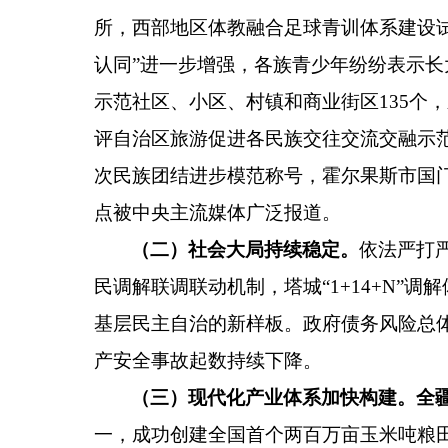
所，西部地区体教融合足球青训体系建设
认同
”
进一步增强
，各族青少年纷纷表示长
示范社区、小区、村镇和商业街区
135
个，
评自治区旅游促进各民族交往交流交融示
次民族团结进步模范称号，霍尔果斯市国
点被中央主流媒体广泛报道。
（二）社会大局持续稳定。
依法严打
民调解联调联动机制，塔城
“1+14+N”
调解
基层民主自治的新样板。政府债务风险总
产安全事故起数持续下降。
（三）现代
化
产业体系加快构建。
全
一，成功创建全国首个两百万亩玉米吨粮