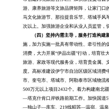
游、康养旅游等文旅品牌矩阵，让家门口
马文化旅游节、那拉提音乐节、塔城手风
次以上。
加强旅游企业和从业人员监管，
（四）坚持内需主导，服务打造构建
施，加力实施一批具有带动性、牵引性的
消费，大力开展
“
伊品出疆
”
行动，培育壮
旅游、家政等现代服务业，培育贵金属、
度。高标准建设伊宁市自治区级区域消费
市、奎屯市、塔城市、阿勒泰市区域物流
500
万元以上项目
2432
个。
着力
构建南北
—
塔克什肯口岸铁路前期工作。
加快
国道
5
—
独山子
—
库车、
219
线昭苏
—
温宿、温泉