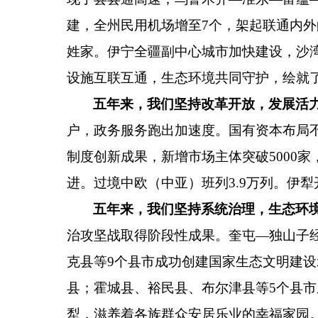
建，全州民用机场增至
7
个
，
架起联通内外
姓家。
伊宁全疆副中心城市加快建设，沙
设施互联互通，生态环境共同守护，绘就
五年来，我们坚持改革开放，发展活
户，政务服务跑出加速度。
国有资本布局
制度创新成果，新增市场主体突破
5000
家
进
。
过境中欧（中亚）班列
3.9
万列。伊犁
五年来，我们坚持系统治理，生态环
治攻坚战取得阶段性成果
。
奎屯
—
独山子
克县等
9
个县市成功创建国家生态文明建设
县；霍城县、裕民县、布尔津县等
5
个县市
犁，滋养着各族群众安居乐业的幸福家园