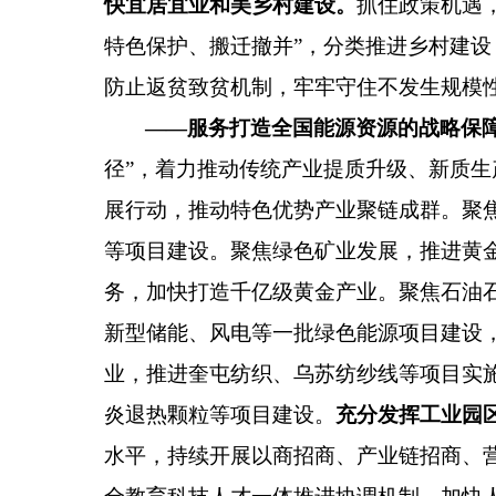
快宜居宜业和美乡村建设。
抓住
政策
机遇
特色保护、搬迁撤并
”
，分类推进乡村建设
防止返贫致贫机制，牢牢守住不发生规模
——
服务打造全国能源资源的战略保
径
”
，着力推动传统产业提质升级、新质生
展行动，推动特色优势产业聚链成群。聚
等项目建设。聚焦绿色矿业发展，推进黄
务，加快打造千亿级黄金产业。聚焦石油
新型储能
、
风电等一批绿色能源项目建设
业，推进奎屯纺织、乌苏纺纱线等项目实
炎退热颗粒等项目建设。
充分发挥工业园
水平
，
持续开展以商招商、产业链招商、