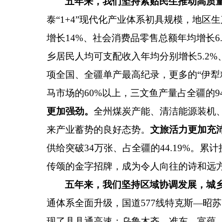
五年来，我们坚持紧贴民生推动高质
泰
“
1+4
”
现代化产业体系初具规模，
地区生
增长
14%
、社会消费品零售总额年均增长
6
乡居民人均可支配收入年均分别增长
5.2%
项全国、全疆单产最高纪录，更多的
“
伊犁
马市场的
60%
以上，三文鱼产量占全疆的
9
更加强劲。
全州煤炭产能
、
清洁能源装机
来产业蓄势的良好态势。
文旅活力更加充
供给突破
34
万张、占全疆的
44.19%
。累计
传颂的金字招牌，成为令人向往的诗和远
五年来，我们坚持区域协调发展，城
通体系全面升级，国道
577
线特克斯
—
昭苏
现了县县通高速；乌鲁木齐
—
准东
—
富蕴