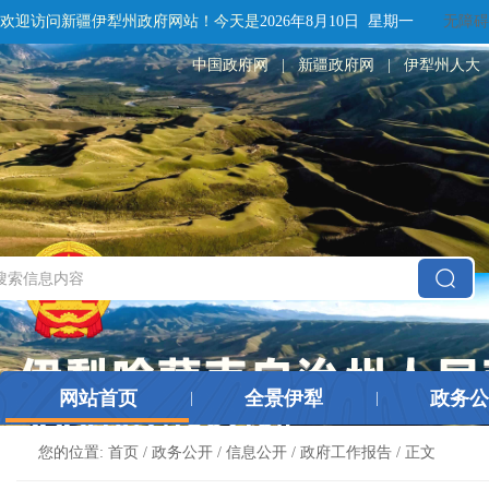
欢迎访问新疆伊犁州政府网站！
今天是
2026年8月10日 星期一
无障碍
中国政府网
|
新疆政府网
|
伊犁州人大
网站首页
全景伊犁
政务公
|
|
您的位置:
首页
/
政务公开
/
信息公开
/
政府工作报告
/ 正文