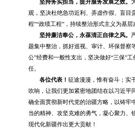
坚持务实担当，提升服务发展之效。
观，坚决杜绝急功近利、弄虚作假、盲目
程
”“
政绩工程
”
，持续整治形式主义为基层
坚持廉洁奉公，永葆清正自律之风。
题集中整治，抓好巡视、审计、环保督察
公
”
经费和一般性支出，坚决做好
“
三保
”
工
任。
各位代表！
征途漫漫，惟有奋斗；实
吹响，让我们更加紧密地团结在以习近平
确全面贯彻新时代党的治疆方略，以铸牢
当的精神、攻坚克难的勇气，凝心聚力、
现代化新疆作出更大贡献！