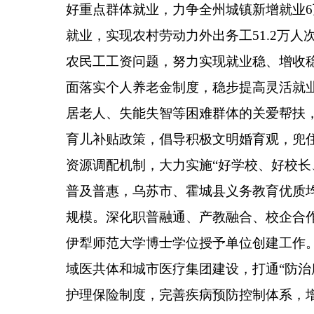
好重点群体就业，力争全州城镇新增就业
6
就业，实现农村劳动力外出务工
51.2
万人
农民工工资问题，努力实现就业稳、增收
面落实个人养老金制度，稳步提高灵活就
居老人、失能失智等困难群体的关爱帮扶
育儿补贴政策，倡导积极文明婚育观，兜
资源调配机制，大力实施
“
好学校、好校长
普及普惠，乌苏市、霍城县义务教育优质
规模。深化职普融通、产教融合、校企合
伊犁师范大学
博士学位授予单位创建工作
域医共体和城市医疗集团建设，打通
“
防治
护理保险制度，完善疾病预防控制体系，