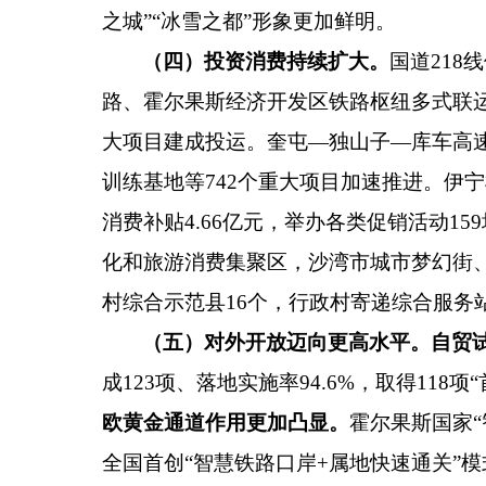
之城
”“
冰雪之都
”
形象更加鲜明。
（四）投资消费持续扩大。
国道
218
线
路、霍尔果斯经济开发区铁路枢纽多式联
大项目建成投运。奎屯
—
独山子
—
库车高
训练基地等
742
个重大项目加速推进。伊宁
消费补贴
4.66
亿元，举办各类促销活动
159
化和旅游消费集聚区，沙湾市城市梦幻街
村综合示范县
16
个，行政村寄递综合服务
（五）对外开放迈向更高水平。
自贸
成
123
项、落地实施率
94.6%
，取得
118
项
“
欧黄金通道作用更加凸显。
霍尔果斯国家
“
全国首创
“
智慧铁路口岸
+
属地快速通关
”
模