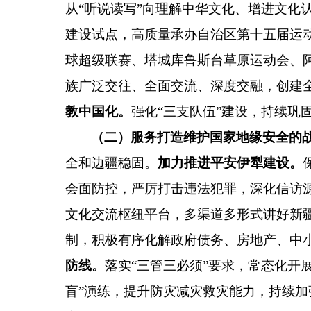
从
“
听说读写
”
向理解中华文化、增进文化
建设试点，高质量承办自治区第十五届运
球超级联赛、塔城库鲁斯台草原运动会、
族广泛交往、全面交流、深度交融，
创建
教中国化。
强化
“
三支队伍
”
建设，持续巩
（二）服务打造维护国家地缘安全的
全和边疆稳固。
加力推进平安伊犁建设。
会面防控，严厉打击违法犯罪，深化信访
文化交流枢纽平台，多渠道多形式讲好新
制，积极有序化解政府债务、房地产、中
防线。
落实
“
三管三必须
”
要求，常态化开
盲
”
演练，提升防灾减灾救灾能力，持续加