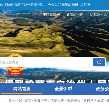
欢迎访问新疆伊犁州政府网站！
今天是
2026年8月9日 星期日
无障碍
中国政府网
|
新疆政府网
|
伊犁州人大
网站首页
全景伊犁
政务公
|
|
您的位置:
首页
/
政务公开
/
信息公开
/
政府会议
/
政府常务会议
/ 