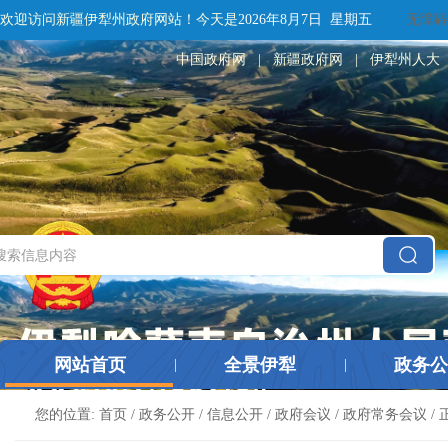
欢迎访问新疆伊犁州政府网站！
今天是
2026年8月7日 星期五
无障碍
中国政府网
|
新疆政府网
|
伊犁州人大
网站首页
全景伊犁
政务公
|
|
您的位置:
首页
/
政务公开
/
信息公开
/
政府会议
/
政府常务会议
/ 