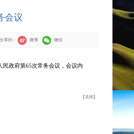
务会议
分享到：
微博
微信
人民政府第
65
次常务会议，会议内
【
关闭
】