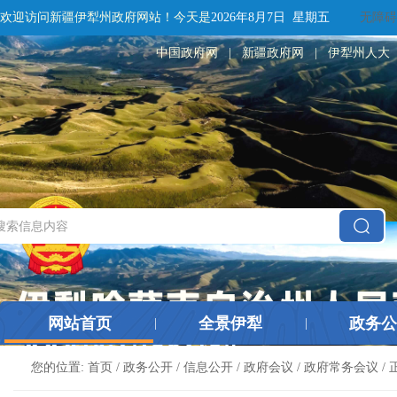
欢迎访问新疆伊犁州政府网站！
今天是
2026年8月7日 星期五
无障碍
中国政府网
|
新疆政府网
|
伊犁州人大
网站首页
全景伊犁
政务公
|
|
您的位置:
首页
/
政务公开
/
信息公开
/
政府会议
/
政府常务会议
/ 