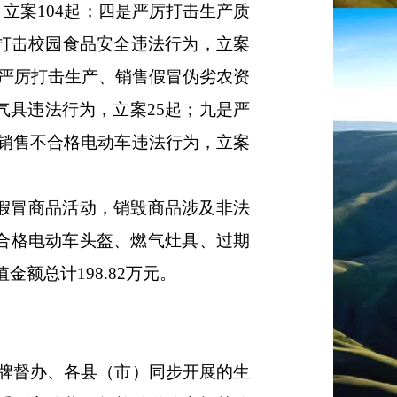
，立案
104起；
四是
严厉打击生产质
打击校园食品安全违法行为
，
立案
严厉打击生产、销售假冒伪劣农资
气具违法行为
，立案
25起；
九是
严
销售不合格电动车违法行为
，
立案
假冒
商品
活动，销毁商品
涉及
非法
合格电动车头盔、燃气灶具、
过期
值金额总计
198.82万元。
牌督办、
各县（市）
同步开展的生