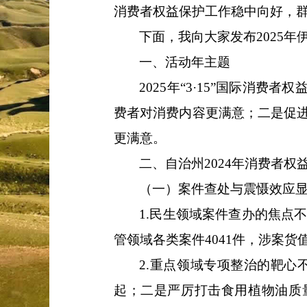
消费者权益保护工作稳中向好，
下面，我向大家发布
2025年
一、活动年主题
2025年“
3
·
15”国际消费者权
费者对消费内容更满意
；
二是
促
更满意。
二、
自治州
2024年消费者
（一）案件查处与震慑效应
1.
民生领域案件查办的焦点
管领域各类
案件
4041件，涉案货值
2.
重点领域专项整治的靶心
起；
二是
严厉打击食用植物油质