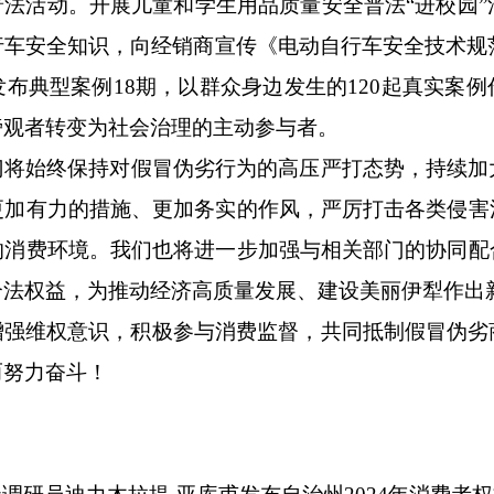
普法活动。开展儿童和学生用品质量安全普法
“进校园”
行车安全知识，
向
经销商
宣传
《电动自行车安全技术规
发布典型案例
18期
，以群众身边发生的
120起
真实案例
旁观者转变为社会治理的主动参与者。
门将始终保持对假冒伪劣行为的高压
严打
态势，持续加
更加有力的措施、更加务实的作风，严厉打击各类侵害
的消费环境。我们也将进一步加强与相关部门的协同配
合法权益，为推动经济高质量发展、建设美丽伊犁作出
增强维权意识，积极参与消费监督，共同抵制假冒伪劣
而努力奋斗！