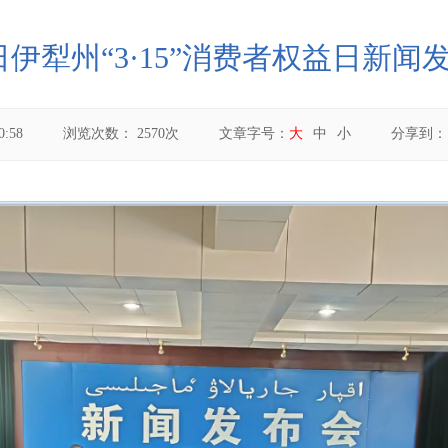
14日伊犁州“3·15”消费者权益日新
0:58
浏览次数：
2570
次
文章字号：
大
中
小
分享到