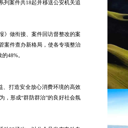
系列案件
共
18起
并
移送公安机关追
报》做衔接
、
案件回访督整改
的案
管
案件查办
新格局
，使各专项整治
的48%。
益、打造安全放心消费环境
的高效
为，形成
“群防群治”的
良好
社会氛