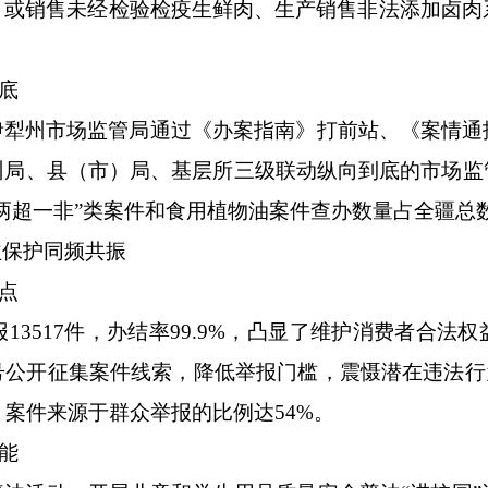
）或销售未经检验检疫生鲜肉、生产销售非法添加卤肉
底
伊犁州市场监管局通过
《办案指南》打前站
、
《案情通
州局、县（市）局、基层所三级联动纵向到底
的市场监
“两超一非”类案件和食用植物油案件查办数量占全疆总数
益保护同频共振
点
报
13517件，办结率99.9%，凸显了
维护消费者合法权
号公开征集案件线索，降低举报门槛，震慑潜在违法行
中，案件来源于群众举报的
比例达
54%
。
能