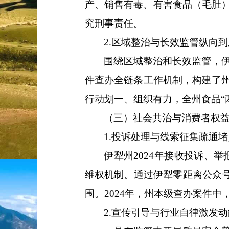
产、销售有毒、有害食品（毛肚
究刑事责任。
2.
区域整治与长效监管
纵向到
围绕区域整治和长效监管，
件查办全链条工作机制，
构建了
行动划一、组织有力，全州食品
（三）
社会共治与消费者权
1.
投诉处理与线索征集
疏通堵
伊犁州
2024年接收投诉
、
举
维权机制。通过伊犁零距离公众
围。
2024年，州本级查办案件
2.
宣传引导与行业自律
激发动