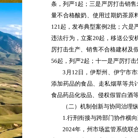
条，列严1起；
三是
严厉打击销售
量不合格酸奶、使用过期奶茶原
121起，发布典型案例2批；
六是
违法行为
，
立案
20起，移送公安
厉
打击
生产、销售不合格建材及
56起
，
列严
2起
；
十一是
严厉打击
3月12日，伊犁州、伊宁市
添加药品的食品
、
走私烟草等共
食品药品化妆品、侵权假冒白酒
（二）机制创新与协同治理
1.
行刑衔接与跨部门协作横向
2024年，州市场监管系统