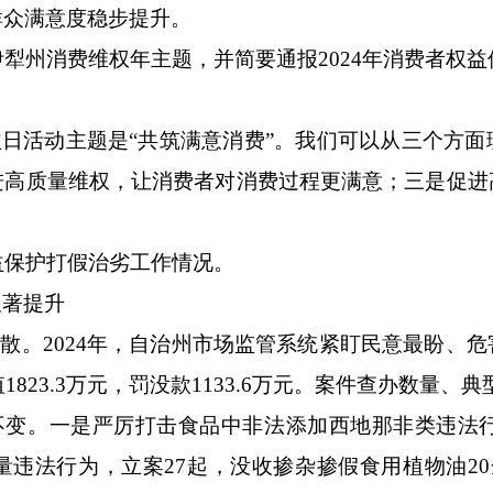
群众满意度稳步提升。
伊犁州
消费维权年主题
，并简要通报
2024年消费者权
益日
活动主题是
“共筑满意消费”。
我们可以从三个方面
进高质量维权，让消费者对消费过程更满意
；
三是
促进
权益保护打假治劣工作
情况
。
显著提升
不散
。
2024年，
自治州
市场监管系统
紧盯民意最盼、危
1823.3万元，
罚没款
1133.6万元。案件查办数量
不变
。
一是
严厉打击
食品中非法添加西地那非类违法
量违法行为，立案
27起，没收掺杂掺假食用植物油2