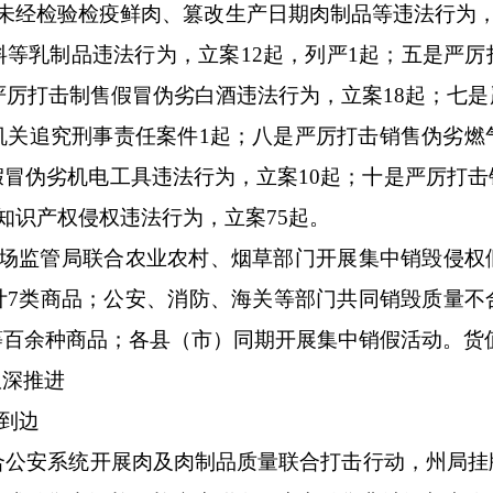
未经检验检疫鲜肉、篡改生产日期肉制品等违法行为
料等乳制品违法行为
，
立案
12起，列严1起；
五是
严厉
严厉打击制售假冒伪劣白酒违法行为
，
立案
18起；
七是
机关追究刑事责任案件1起；
八是
严厉打击销售伪劣燃
假冒伪劣机电工具
违法行为，立案
10起；
十是
严厉打击
知识产权侵权违法行为
，
立案
75起。
市场监管局联合农业农村、烟草部门开展集中
销毁
侵权
计
7类商品
；
公安
、
消防、海关等部门共同销毁质量不
等百余种商品
；
各县（市）
同期开展集中销假活动
。
货
纵深推进
到边
联合公安系统开展肉及肉制品质量联合打击行动，州局挂