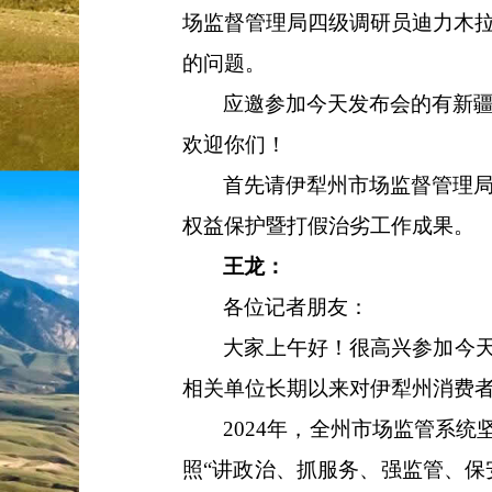
场监督管理
局四级调研员迪力木
的问题。
应邀参加今天发布会的有
新
欢迎你们！
首先
请伊犁州市场监督管理
权益保护
暨
打假治劣工作成果。
王龙：
各位记者朋友
：
大家
上午
好！很高兴
参加今
相关单位
长期以来
对伊犁州消费
2024年，全州市场监管系
照“讲政治、抓服务、强监管、保