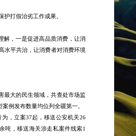
益保护打假治劣工作
成果
。
理解
，
一是
促进高品质消费，让消
高水平共治，让消费者对消费环境
害最
大
的民生领域
，共
查处市场监
、典型案例发布数量均位列全疆第一。
行为
，
立案
37起，移送公安机关26
0余吨，移送海关涉走私案件线索1