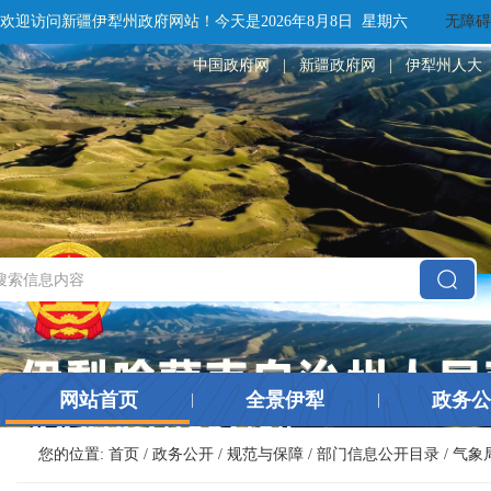
欢迎访问新疆伊犁州政府网站！
今天是
2026年8月8日 星期六
无障碍
中国政府网
|
新疆政府网
|
伊犁州人大
网站首页
全景伊犁
政务公
|
|
您的位置:
首页
/
政务公开
/
规范与保障
/
部门信息公开目录
/
气象