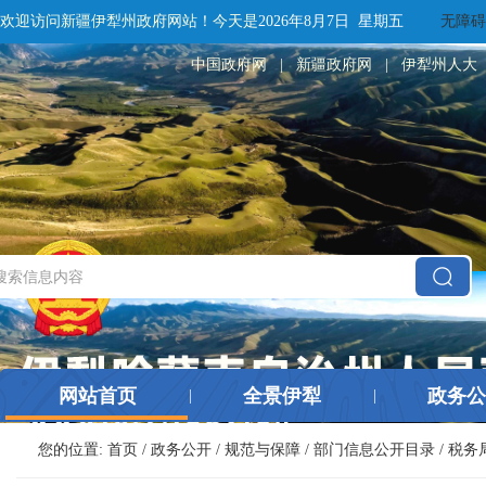
欢迎访问新疆伊犁州政府网站！
今天是
2026年8月7日 星期五
无障碍
中国政府网
|
新疆政府网
|
伊犁州人大
网站首页
全景伊犁
政务公
|
|
您的位置:
首页
/
政务公开
/
规范与保障
/
部门信息公开目录
/
税务