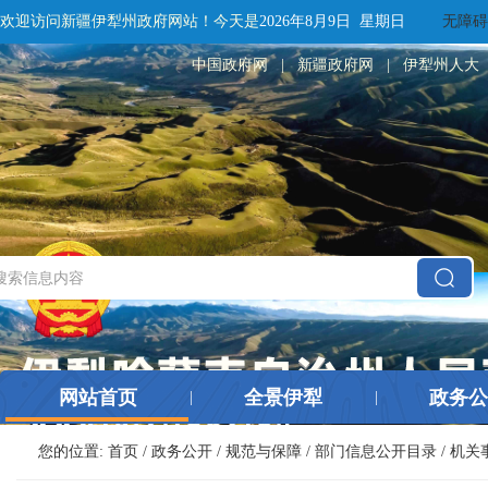
欢迎访问新疆伊犁州政府网站！
今天是
2026年8月9日 星期日
无障碍
中国政府网
|
新疆政府网
|
伊犁州人大
网站首页
全景伊犁
政务公
|
|
您的位置:
首页
/
政务公开
/
规范与保障
/
部门信息公开目录
/
机关