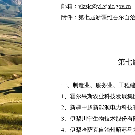
邮
箱：
ylzzjc@yl.xjaic.gov.cn
附件：第七届
新疆维吾尔自
第七
一、
制造业、服务业、工程
1、霍尔果斯农业科技发展集
2、新疆中超新能源电力科技
3、伊犁川宁生物技术股份有
4、伊犁哈萨克自治州昭苏马