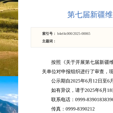
第七届新疆维
索引号：
b4ef4c000/2025-00065
主题词：
按照《
关于开展第七届新疆
关单位对申报组织进行了审查，
公示
期自
2025
年
6
月
12
日至
6
如有异议，请于
2025
年
6
月
18
联系电话：
0999-8390183839
传
真：
0999-8390
212