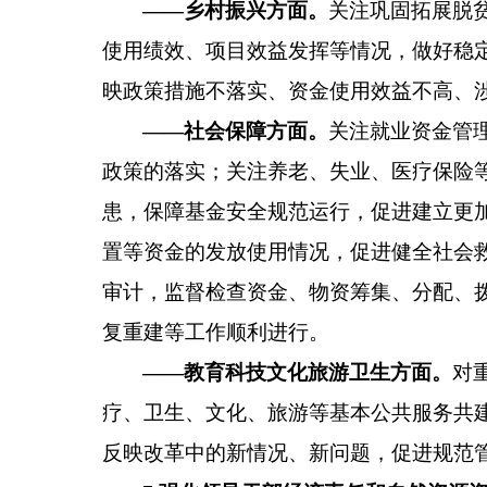
——乡村振兴方面
。
关注巩固拓展脱
使用绩效、项目效益发挥等情况，做好稳
映政策措施不落实、资金使用效益不高、
——社会保障方面
。
关注就业资金管
政策的落实；关注
养老、
失业、
医疗保险
患，保障基金安全规范运行，促进建立更
置等资金的发放使用情况，促进健全社会
审计，监督检查资金、物资筹集、分配、
复重建等工作顺利进行。
——教育科技文化
旅游
卫生方面
。
对
疗、卫生、文化
、
旅游
等
基本公共服务共
反映改革中的新情况、新问题，促进规范