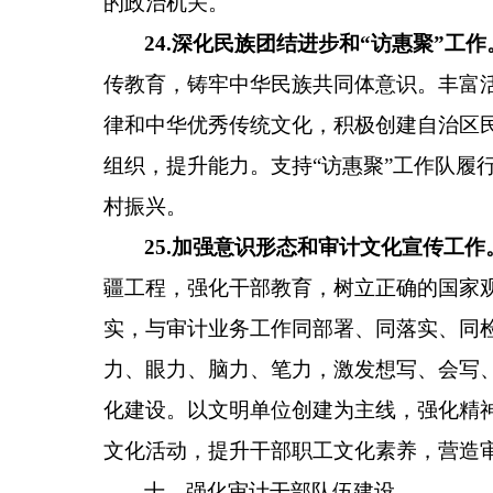
的政治机关。
24
.
深化民族团结进步和
“访惠聚”工作
传教育，
铸牢中华民族共同体意识
。
丰富
律和中华优秀传统文化
，积极创建自治区
组织，提升能力。支持
“访惠聚”工作队履
村振兴。
25
.
加强意识形态和审计文化宣传工作
疆工程
，
强化干部教育，树立正确的国家
实，与审计业务工作同部署、同落实、同
力、眼力、脑力、笔力，激发想写、会写
化建设。
以文明单位创建为主线，强化精
文化活动，提升干部职工文化素养，营造
十、强化审计干部队伍建设