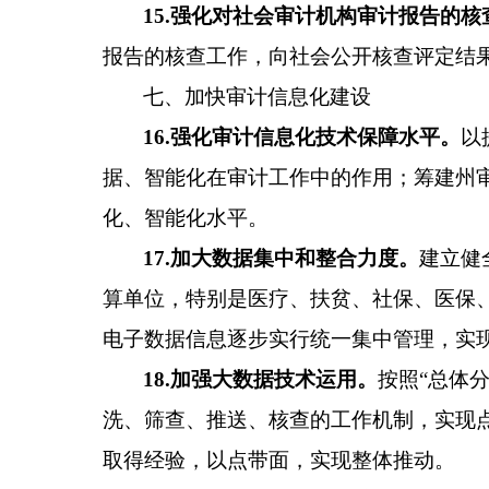
15
.
强化对社会审计机构审计报告的核
报告的核查工作，向社会公开核查评定结
七、加快审计信息化建设
16
.
强化
审计
信息化技术保障水平
。
以
据、智能化在审计工作中的作用
；
筹建
州
化、智能化水平
。
17
.
加大数据集中和整合力度。
建立健
算单位，特别是医疗、扶贫、社保、医保
电子数据信息逐步实行统一集中管理，实
18
.
加强大数据技术运用
。
按照
“总体
洗、筛查、推送、核查的工作机制
，实现
取得经验，以点带面，实现整体推动
。