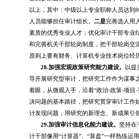
以上
，其中
：
中级以上专业职称人员达到
8
人员能够担任审计组长。
二是
完善选人用
素质的优秀专业人才；优化审计干部专业
和完善机关干部轮岗制度，把干部轮岗交
原则上要有财务、计算机专业技术岗位经
2
8
.
加强宏观政策研究能力建设。
以提
导开展研究型审计，把研究工作作为谋事
着眼，从微观入手，
沿着
“政治
-政策-项目
决问题的基本路径，把研究贯穿审计工作
计发现问题
，
用研究的新理念、新成果引
2
9
.
加强审计信息化能力建设。
坚持在
计干部像用
“计算器”、“算盘”一样
熟练
运