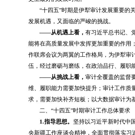
“十四五”时期是伊犁审计发展
重要的
发展机遇，又面临的严峻的挑战。
——从机遇上看，
有习近平总书记、
能将在高质量发展中发挥更加重要的作用
作联席会议为两翼的工作格局，为伊犁审
伍，经过磨砺与磨练，在政治品行、履职
——从挑战上看，
审计全覆盖的监督
维、履职能力需要加快提升；审计
工作质
求，需要加快补齐短板；以大数据
审计
为
二、
“十四五”
时期
审计工作总体要求
1
.
指导思想
。
坚持以习近平新时代中
央新疆工作座谈会精神，全面贯彻落实
习