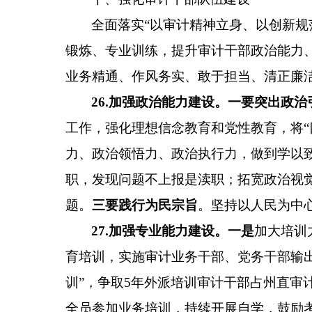
全面落实
“以审计精神立身、以创新规
锻炼、专业训练，提升审计干部政治能力
业务精通、作风务实、敢于担当、清正廉
26
.
加强政治
能力
建设。
一要
突出政治
工作，
强化理想信念教育和党性教育，
将
力、政治领悟力、政治执行力，
做到学以
职，发现问题不上报是渎职；拓宽政治视
题。
三要
践行为民宗旨
。
坚持以人民为中
27
.
加强专业
能力
建设
。
一是
加大培训
育培训，
实施审计业务干部、党务干部输
训”，争取5年外派培训审计干部
占州直审
全员参加业务培训，持续开展自学，鼓励