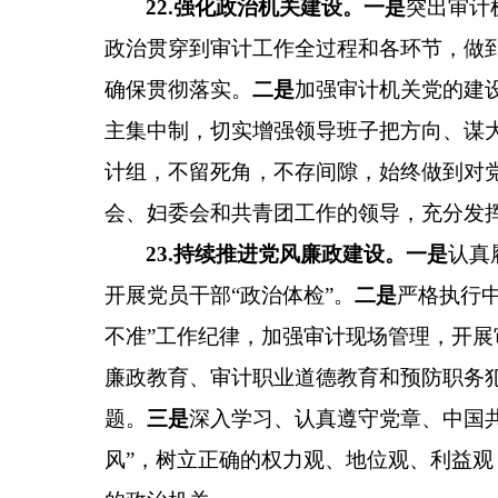
22
.
强化政治机关建设。
一是
突出审计
政治贯穿到审计工作全过程和各环节，做
确保贯彻落实。
二是
加强审计机关党的建
主集中制，切实增强
领导班子把方向、谋
计组
，
不留死角，不存间隙，始终做到对
会、妇委会和共青团工作的领导，充分发
23
.
持续推进党风廉政建设。
一是
认真
开展党员干部“政治体检”。
二是
严格执行
不准”工作纪律，
加强审计现场管理，开展
廉政教育、审计职业道德教育和预防职务
题
。
三是
深入学习、认真遵守党章、中国
风”，树立正确的权力观、地位观、利益