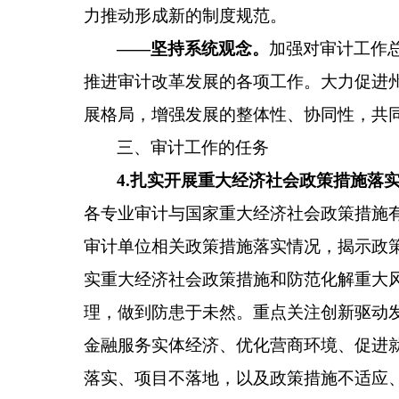
力推动形成新的制度规范。
——
坚持系统观念。
加强对审计工作
推进
审计改革发展的各项工作
。
大力促进
展格局，增强发展的整体性
、
协同性，共
三、审计工作的任务
4.扎实开展重大
经济社会
政策措施落
各专业审计与国家重大
经济社会
政策措施
审计单位相关政策措施落实情况，揭示政
实
重大
经济社会
政策
措施和防范化解重大
理，做到防患于未然。重点关注创新驱动发
金融服务实体经济、
优化营商环境、促进
落实、项目不落地，以及政策措施不适应