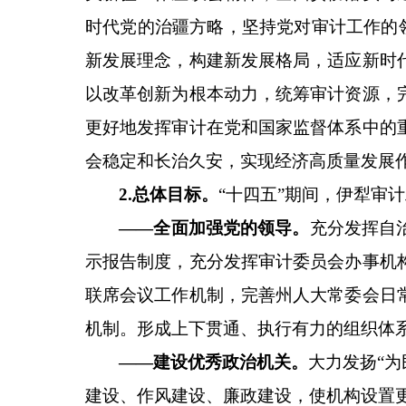
时代党的治疆方略
，
坚持党对审计工作的
新发展理念，
构建
新发展格局，
适应新时
以改革创新为根本动力，
统筹审计资源，
更好地发挥审计在党和国家监督体系中的
会稳定和长治久安，实现经济高质量发展
2
.
总体目标
。
“十四五”期间，伊犁审
——
全面加强党的领导
。
充分发挥自
示报告制度，充分发挥审计委员会办事机
联席会议工作机制，完善州人大常委会日
机制
。
形成上下贯通、执行有力的组织体
——
建设优秀政治机关
。
大力
发扬
“
建设、作风建设、廉政建设，使
机构设置