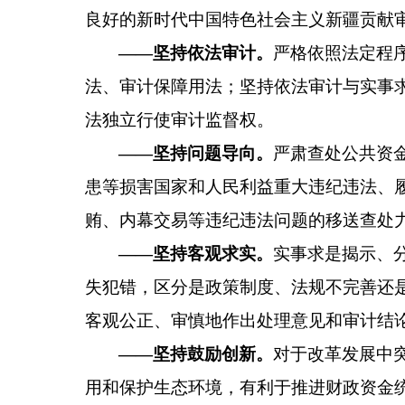
良好的新时代中国特色社会主义新疆
贡献
——
坚持依法审计。
严格依照法定程
法、审计保障用法
；
坚持依法审计与实事
法独立行使审计监督权。
——
坚持问题导向。
严肃查处公共资
患等损害国家和人民利益重大违纪违法、
贿、内幕交易等违纪违法问题的移送查处
——
坚持客观求实。
实事求是揭示、
失犯错，区分是政策制度、法规不完善还
客观
公正、
审慎地作出处理意见和审计结
——
坚持鼓励创新。
对于改革发展中
用和保护生态环境，有利于推进财政资金