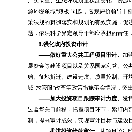
产实物量、生态环境质量状况变化
、
资源
源环境领域
“短板”问题，客观评价领导干
策法规的贯彻落实和规划的有效实施，促
题，依法科学界定领导干部应承担的责任
8
.
强化政府投资审计
——
做好
重大公共工程项目审计。
加
展资金等
建设
项
目
以及关系国家利益、公
购、征地拆迁、建设进度、质量控制、环
域
“放管服”改革等政策措施落实情况，突
——
加大投资项目跟踪审计力度
。
发
过监督关口前移，把握项目环节，紧盯内
制，提高审计成效，实现审计目标与建设
——
推进投资绩效审计。
从项目
论证