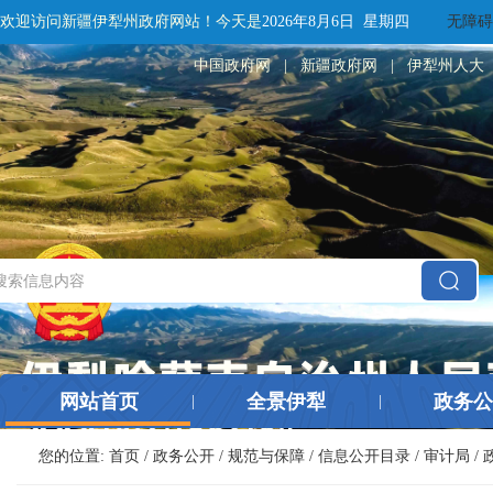
欢迎访问新疆伊犁州政府网站！
今天是
2026年8月6日 星期四
无障碍
中国政府网
|
新疆政府网
|
伊犁州人大
网站首页
全景伊犁
政务公
|
|
您的位置:
首页
/
政务公开
/
规范与保障
/
信息公开目录
/
审计局
/