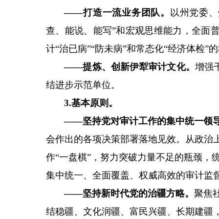
——
打造一流业务团队
。
以州党委、
查、能说、能写
”
和
宏观思维能力，
全面
计
“治已病”“防未病”和常态化“经济体检
——
提炼、创新伊犁审计文化
。
增强
结
进步
示范单位。
3
.
基本原则
。
——
坚持党对审计工作的集中统一领
会
作出的各项决策部署
落地见效。从政治
作
“一盘棋”，
努力突破力量不足的瓶颈，
集中统一、全面覆盖、权威高效的审计监
——坚持新时代党的治疆方略。
聚焦
结稳疆、文化润疆、富民兴疆、长期建疆