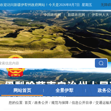
欢迎访问新疆伊犁州政府网站！
今天是
2026年8月7日 星期五
无障碍
中国政府网
|
新疆政府网
|
伊犁州人大
网站首页
全景伊犁
政务公
|
|
您的位置:
首页
/
政务公开
/
规范与保障
/
信息公开目录
/
交通运输