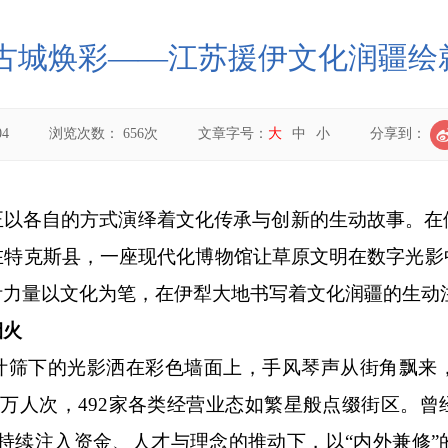
 古城焕彩——江苏援伊文化润疆绘
04
浏览次数：
656
次
文章字号：
大
中
小
分享到：
正以各自的方式演绎着文化传承与创新的生动故事。在
在特克斯县，一座现代化博物馆让草原文明在数字光影
伊力量以文化为笔，在伊犁大地书写着文化润疆的生动
烟火
叶筛下的光影洒在彩色墙面上，手风琴声从街角飘来
3万人次，492家各类经营业态如繁星般点缀街区。
持续注入资金、人才与理念的推动下，以“内外兼修