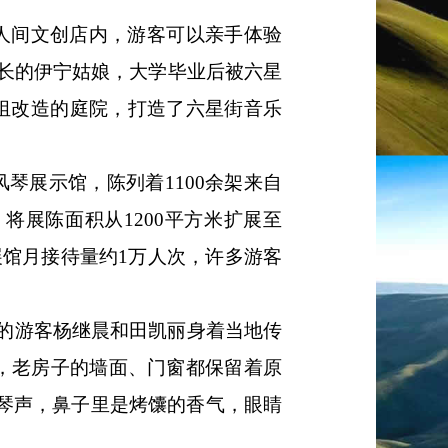
人间文创店内，游客可以亲手体验
长的伊宁姑娘，大学毕业后被六星
组改造的庭院，打造了六星街音乐
风琴展示馆，陈列着1100余架来自
将展陈面积从1200平方米扩展至
展馆月接待量约1万人次，许多游客
的游客杨继晨和田凯丽身着当地传
，老房子的墙面、门窗都保留着原
风琴声，鼻子里是烤馕的香气，眼睛