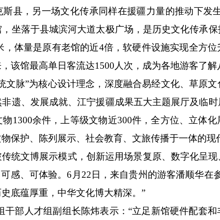
克斯县，另一场文化传承同样在援疆力量的推动下发
馆，坐落于县城滨河大道太极广场，是历史文化传承保
0平方米，体量是原有老馆的近4倍，软硬件设施实现全方
，该馆最高单日客流达1500人次，成为各地游客了
传统文脉”为核心设计理念，深度融合易经文化、草原
然非遗、发展成就、江宁援疆成果五大主题展厅及临时
物1300余件，上等级文物近300件，全方位、立体
文物保护、陈列展示、社会教育、文旅传播于一体的现
破传统文博展示模式，创新运用场景复原、数字化呈现
、可感、可体验。6月22日，来自贵州的游客潘顺华在
史底蕴厚重，中华文化博大精深。”
作组干部人才组副组长陈炜表示：“立足新馆硬件配套