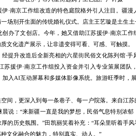
援伊
·南京工作组改造的特色庭院格外引人注目。疆漫
与一场别开生面的传统婚礼仪式。店主王艺璇是土生土
此创办了文创店。今年，她又借助江苏援伊·南京工作
物质文化遗产展示，让非遗变得可看、可感、可触摸。
。经提升改造后全新亮相的六星街民俗文化陈列馆
·手
，江苏援伊·南京工作组投入资金并引入专业策展团队，
厅，加入AI互动屏幕和多媒体影像系统。旅游旺季时，
共空间，更深入到每一条巷子、每一户院落。来自江苏
继晨说：
“来新疆一直是我的梦想，民俗气息特别浓郁
厚的历史氛围。”田凯丽笑着补充：“耳朵里听着手
种文化融合的魅力，特别真实、动人。”