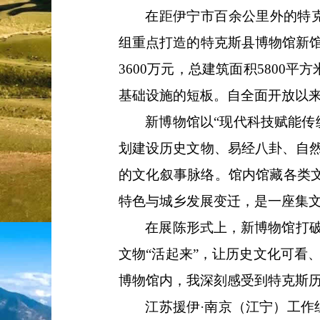
在距伊宁市百余公里外的特
组重点打造的特克斯县博物馆新
3600万元，总建筑面积580
基础设施的短板。自全面开放以来
新博物馆以
“现代科技赋能
划建设历史文物、易经八卦、自
的文化叙事脉络。馆内馆藏各类文
特色与城乡发展变迁，是一座集
在展陈形式上，新博物馆打
文物
“活起来”，让历史文化可看
博物馆内，我深刻感受到特克斯历
江苏援伊
·南京（江宁）工