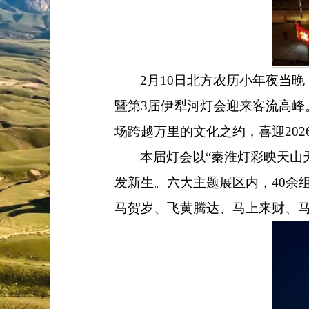
2
月
10
日北方农历小年夜当晚
暨第
3
届伊犁河灯会迎来客流高峰
场跨越万里的文化之约，喜迎
202
本届灯会以
“
秦淮灯彩映天山
发新生。六大主题展区内，
40
余
马贺岁、飞黄腾达、马上来财、