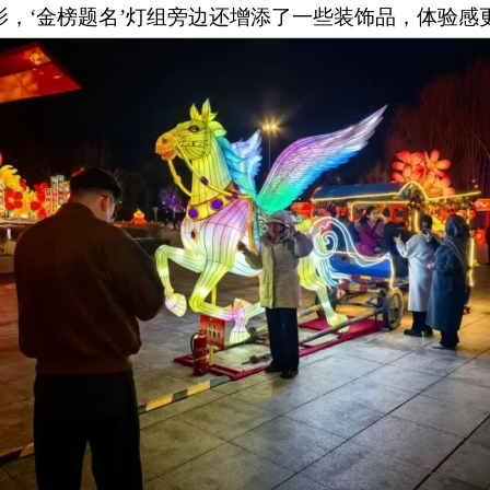
影，
‘
金榜题名
’
灯组旁边还增添了一些装饰品，体验感