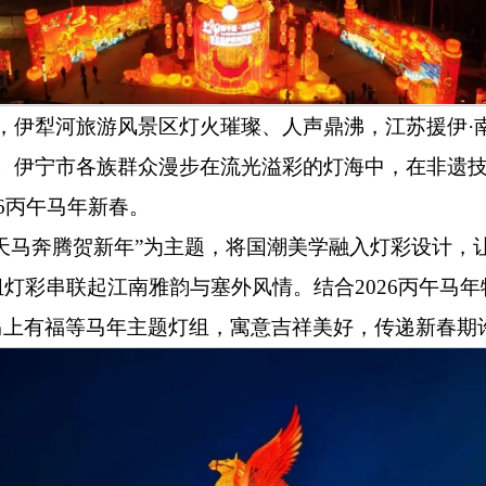
，伊犁河旅游风景区灯火璀璨、人声鼎沸，江苏援伊
·
。伊宁市各族群众漫步在流光溢彩的灯海中，在非遗
6
丙午马年新春。
天马奔腾贺新年
”
为主题，将国潮美学融入灯彩设计，
组灯彩串联起江南雅韵与塞外风情。结合
2026
丙午马年
马上有福等马年主题灯组，寓意吉祥美好，传递新春期