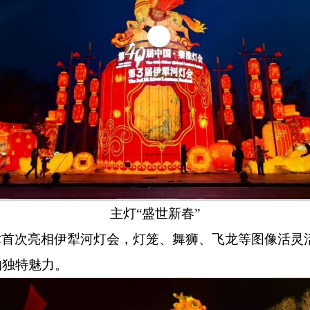
主灯
“盛世新春”
术首次亮相伊犁河灯会，灯笼、舞狮、飞龙等图像活灵
的独特魅力。