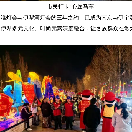
市民打卡
“
心愿马车
”
秦淮灯会与伊犁河灯会的三年之约，已成为南京与伊宁
与伊犁多元文化、时尚元素深度融合，让各族群众在赏