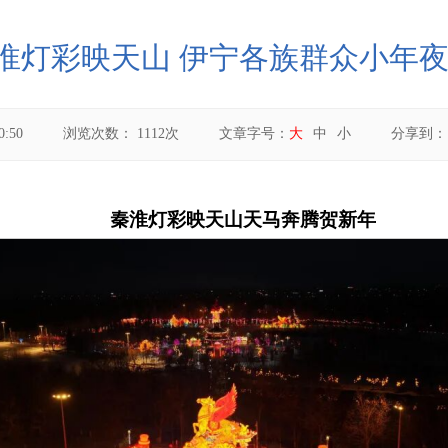
秦淮灯彩映天山 伊宁各族群众小年
0:50
浏览次数：
1112
次
文章字号：
大
中
小
分享到
秦淮灯彩映天山
天马奔腾贺新年