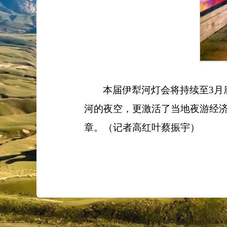
本届伊犁河灯会将持续至
3
月
河的夜空，更激活了当地夜游经
章。
（记者
高红叶
蔡振宇）