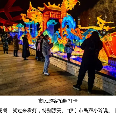
市民游客拍照打卡
完餐，就过来看灯，特别漂亮。
”
伊宁市民雍小玲说。