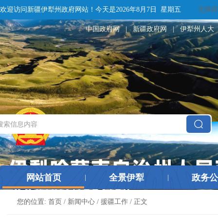
欢迎访问新疆伊犁州政府网站！
今天是
2026年8月7日 星期五
无障碍
中国政府网
|
新疆政府网
|
伊犁州人大
网站首页
全景伊犁
政务公
|
|
您的位置:
首页
/
新闻中心
/
援疆工作
/ 正文