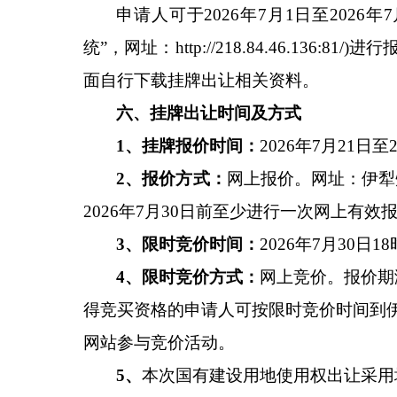
申请人可于
2026年7月1日至2026年
统”，网址：
http://218.84.46.136:81/)
进行
面自行下载挂牌出让相关资料。
六、挂牌出让时间及方式
1、挂牌报价时间：
2026年
7
月
21
日至
2、报价方式：
网上报价。网址：伊犁
2026年
7
月
30
日前至少进行一次网上有效
3、限时竞价时间：
2026年
7
月
30
日
18
4、限时竞价方式：
网上竞价。报价期
得竞买资格的申请人可按限时竞价时间到
网站参与竞价活动。
5、
本次国有建设用地使用权出让采用