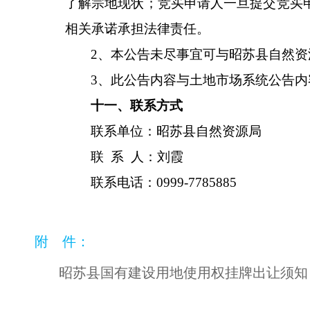
了解宗地现状；竞买申请人一旦提交竞买
相关承诺承担法律责任。
2、本公告未尽事宜可与
昭苏县
自然资
3、此公告内容与
土地市场
系统公告内
十一、联系方式
联系单位：昭苏县自然资
联
系
人：
刘
联系电话：
0999-
778588
附 件：
昭苏县国有建设用地使用权挂牌出让须知 .d