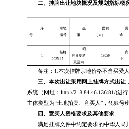
二、
挂牌出让地块概况及规划指标概
序
宗地
坐
面积
用
号
编号
落
（㎡）
途
昭
挂牌
商
1
苏县夏塔
18059
2025-17
业
景区内
备注：
1.本次挂牌宗地价格不含买受
三
、本次出让采用网上挂牌方式出让
系统（网址：
http://218.84.46
主体类型为“土地拍卖、竞买人”，凭账号
四、竞买人资格要求及其他要求
满足挂牌文件中约定要求的中华人民