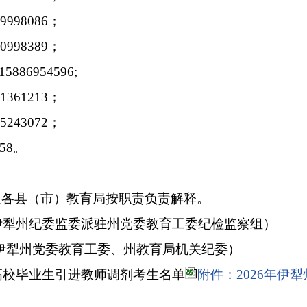
09998086
；
90998389
；
15886954596;
31361213
；
65243072
；
58
。
及各县（市）教育局按职责负责解释。
伊犁州纪委监委派驻州党委教育工委纪检监察组）
伊犁州党委教育工委、州教育局机关纪委）
高校毕业生引进教师调剂考生名单
附件：2026年伊